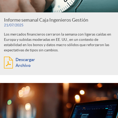
c
F
t
Informe semanal Caja Ingenieros Gestión
o
21/07/2025
o
e
Los mercados financieros cerraron la semana con ligeras caídas en
Europa y subidas moderadas en EE. UU., en un contexto de
n
c
estabilidad en los bonos y datos macro sólidos que reforzaron las
g
expectativas de tipos sin cambios.
t
u
Descargar
o
Archivo
e
s
r
n
í
i
a