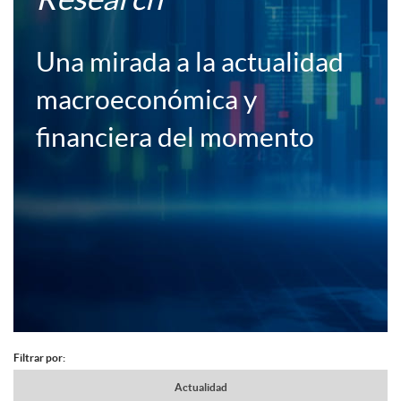
c
c
Una mirada a la actualidad
a
e
macroeconómica y
c
financiera del momento
r
i
a
o
F
n
B
o
e
o
Filtrar por:
A
c
N
Actualidad