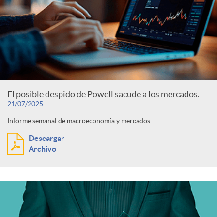
d
s
o
s
El posible despido de Powell sacude a los mercados.
21/07/2025
Informe semanal de macroeconomía y mercados
Descargar
Archivo