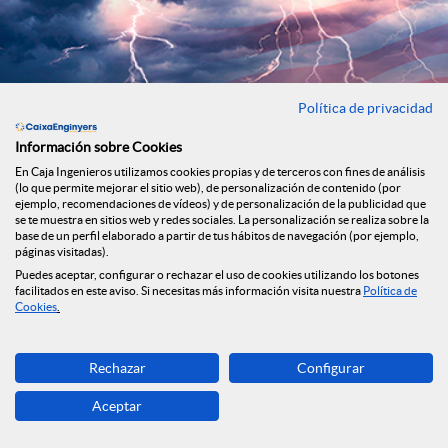
Política de privacidad
Información sobre Cookies
En Caja Ingenieros utilizamos cookies propias y de terceros con fines de análisis
(lo que permite mejorar el sitio web), de personalización de contenido (por
El qué y el porqué de los movimientos en los mercados
ejemplo, recomendaciones de vídeos) y de personalización de la publicidad que
financieros
se te muestra en sitios web y redes sociales. La personalización se realiza sobre la
base de un perfil elaborado a partir de tus hábitos de navegación (por ejemplo,
03/2025
páginas visitadas).
Informe especial sobre la situación de los mercados en marzo de
Puedes aceptar, configurar o rechazar el uso de cookies utilizando los botones
facilitados en este aviso. Si necesitas más información visita nuestra
Política de
2025 a raíz de los vaivenes en la política comercial de Trump.
Cookies
.
Descargar
Archivo
Rechazar
Configurar
Aceptar