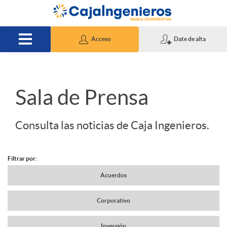
Saltar al contenido principal
Acceso
Date de alta
S
Sala de Prensa
l
Consulta las noticias de Caja Ingenieros.
i
Filtrar por:
N
Acuerdos
d
Corporativo
a
e
Inversión