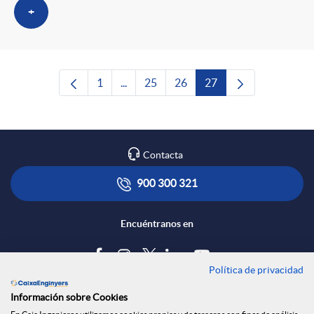
+
1
...
25
26
27
Página
Páginas intermedias Use TAB para despl
Página
Página
Página
Contacta
900 300 321
Encuéntranos en
Política de privacidad
Blog
Información sobre Cookies