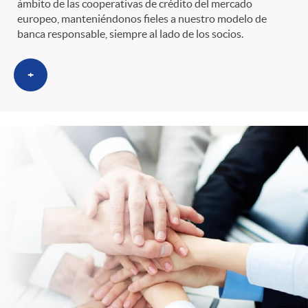
ámbito de las cooperativas de crédito del mercado
r
europeo, manteniéndonos fieles a nuestro modelo de
i
banca responsable, siempre al lado de los socios.
o
d
+
C
o
a
s
t
e
g