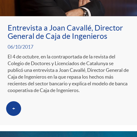
n
e
i
r
p
n
Entrevista a Joan Cavallé, Director
c
a
General de Caja de Ingenieros
o
i
06/10/2017
a
S
El 4 de octubre, en la contraportada de la revista del
Colegio de Doctores y Licenciados de Catalunya se
r
d
d
publicó una entrevista a Joan Cavallé, Director General de
a
Caja de Ingenieros en la que repasa los hechos más
recientes del sector bancario y explica el modelo de banca
c
o
o
cooperativa de Caja de Ingenieros.
l
a
A
r
+
a
t
n
d
d