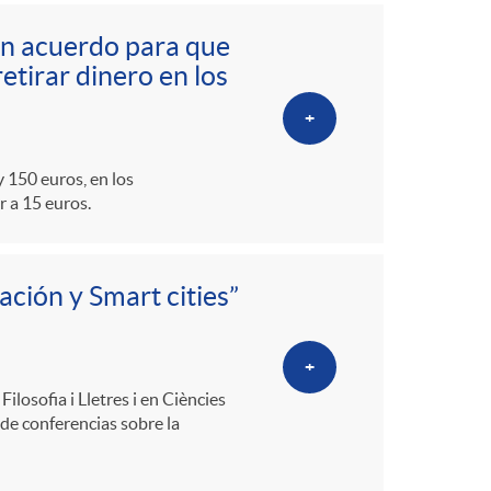
o
un acuerdo para que
m
etirar dinero en los
+
a
 150 euros, en los
r a 15 euros.
ación y Smart cities”
+
ilosofia i Lletres i en Ciències
de conferencias sobre la