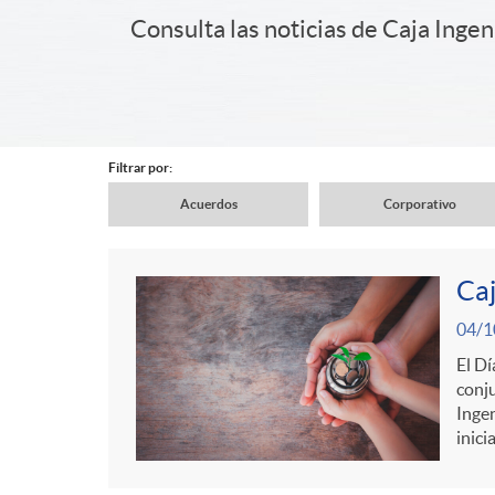
a
Consulta las noticias de Caja Ingen
i
d
d
e
Filtrar por:
e
Acuerdos
Corporativo
n
N
r
Caj
a
a
C
c
04/1
P
v
El Dí
v
conju
o
a
u
Ingen
e
inici
e
n
b
b