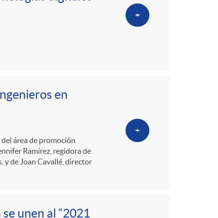
+
Ingenieros en
+
e del área de promoción
ennifer Ramírez, regidora de
 y de Joan Cavallé, director
 se unen al “2021