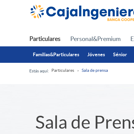
Saltar al contenido principal
Particulares
Personal&Premium
E
Familias&Particulares
Jóvenes
Sénior
Particulares
Sala de prensa
Estás aquí:
R
u
S
Sala de Pren
t
l