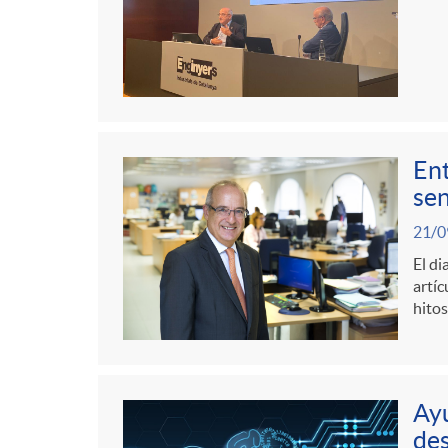
Ent
sen
21/0
El di
artíc
hitos
Ayu
des