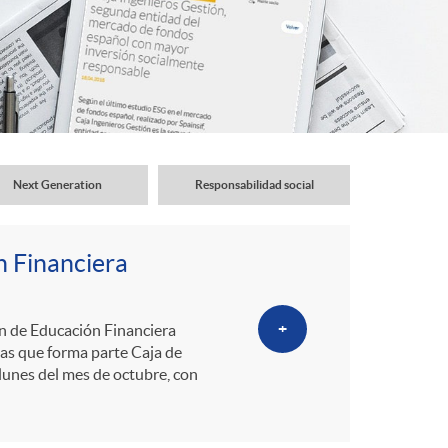
o
r
d
e
Next Generation
Responsabilidad social
i
n Financiera
d
+
an de Educación Financiera
las que forma parte Caja de
i
 lunes del mes de octubre, con