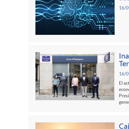
16/0
Ina
Ter
16/0
El ac
econó
Presi
gener
Caj