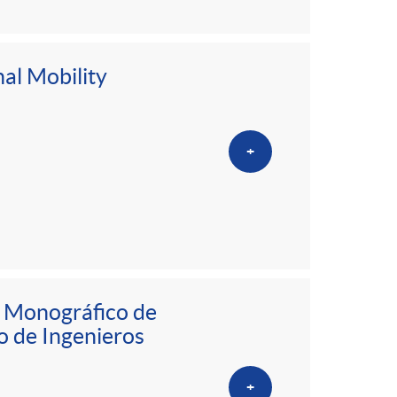
nal Mobility
+
el Monográfico de
o de Ingenieros
+