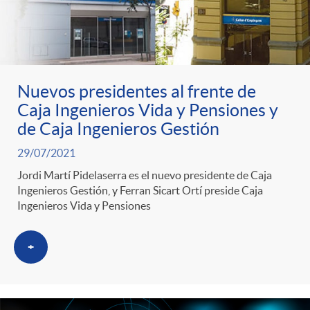
n
e
i
r
p
n
c
a
Nuevos presidentes al frente de
o
i
Caja Ingenieros Vida y Pensiones y
a
S
de Caja Ingenieros Gestión
r
d
29/07/2021
d
a
Jordi Martí Pidelaserra es el nuevo presidente de Caja
Ingenieros Gestión, y Ferran Sicart Ortí preside Caja
c
o
o
Ingenieros Vida y Pensiones
l
a
A
r
+
a
t
n
d
d