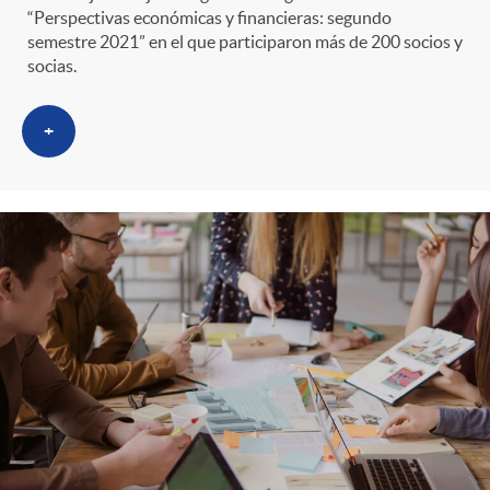
“Perspectivas económicas y financieras: segundo
r
i
semestre 2021” en el que participaron más de 200 socios y
socias.
o
d
+
C
o
a
s
t
e
g