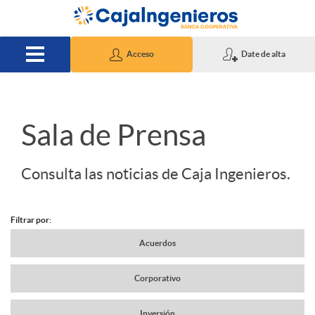
Saltar al contenido principal
Acceso
Date de alta
S
Sala de Prensa
l
Consulta las noticias de Caja Ingenieros.
i
Filtrar por:
N
Acuerdos
d
Corporativo
a
e
Inversión