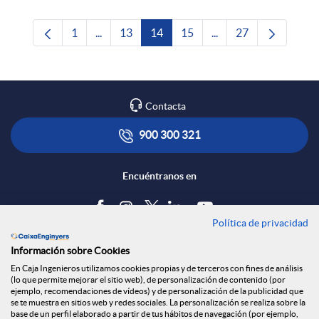
1
...
13
14
15
...
27
Página
Páginas intermedias Use TAB para desplazars
Página
Página
Página
Páginas intermedias 
Página
Contacta
900 300 321
Encuéntranos en
Política de privacidad
Blog
Información sobre Cookies
Tablón de anuncios
En Caja Ingenieros utilizamos cookies propias y de terceros con fines de análisis
(lo que permite mejorar el sitio web), de personalización de contenido (por
Política de cookies
ejemplo, recomendaciones de vídeos) y de personalización de la publicidad que
Aviso legal
se te muestra en sitios web y redes sociales. La personalización se realiza sobre la
base de un perfil elaborado a partir de tus hábitos de navegación (por ejemplo,