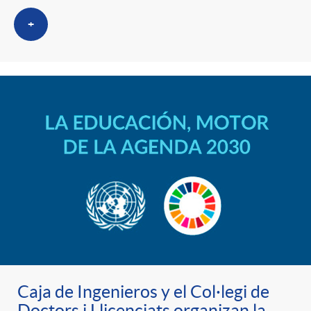
+
Caja de Ingenieros y el Col·legi de
Doctors i Llicenciats organizan la