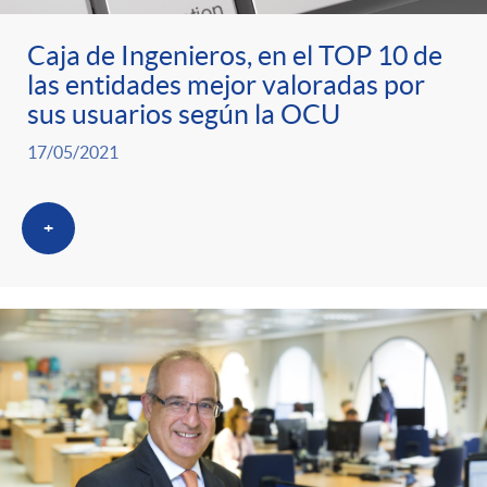
n
e
i
r
Caja de Ingenieros, en el TOP 10 de
las entidades mejor valoradas por
p
n
c
sus usuarios según la OCU
a
17/05/2021
o
i
a
S
+
r
d
d
a
c
o
o
l
a
A
r
a
t
n
d
d