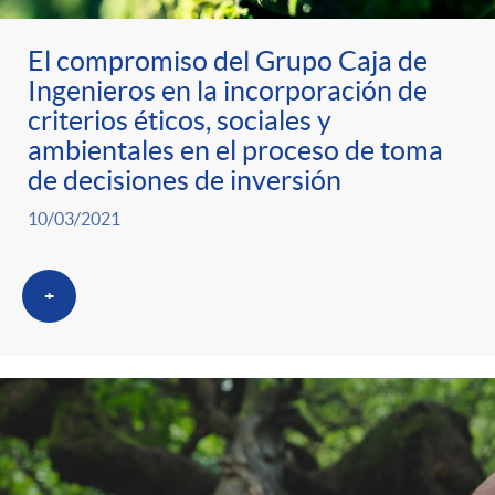
El compromiso del Grupo Caja de
Ingenieros en la incorporación de
criterios éticos, sociales y
ambientales en el proceso de toma
de decisiones de inversión
10/03/2021
+