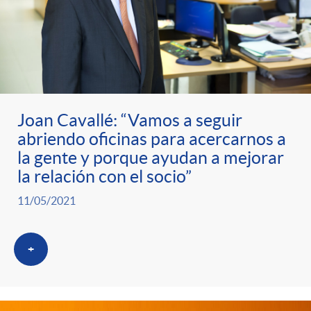
e
c
e
e
g
l
c
p
o
a
o
Joan Cavallé: “Vamos a seguir
r
abriendo oficinas para acercarnos a
r
F
la gente y porque ayudan a mejorar
n
e
la relación con el socio”
í
i
t
11/05/2021
n
a
l
e
+
s
s
t
n
a