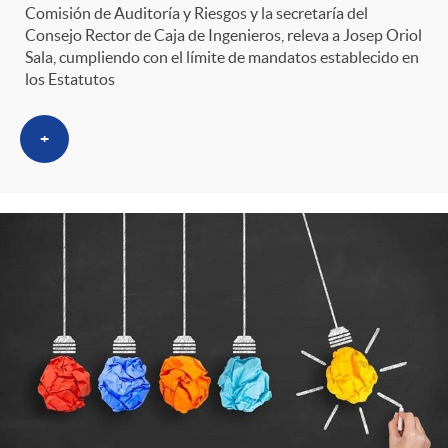
Comisión de Auditoría y Riesgos y la secretaría del
Consejo Rector de Caja de Ingenieros, releva a Josep Oriol
Sala, cumpliendo con el límite de mandatos establecido en
los Estatutos
+