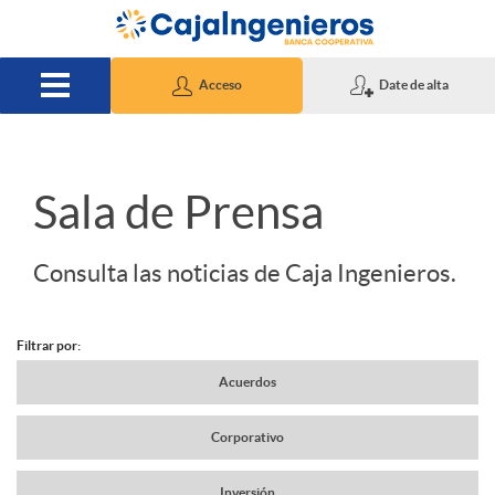
Saltar al contenido principal
Acceso
Date de alta
S
Sala de Prensa
l
Consulta las noticias de Caja Ingenieros.
i
Filtrar por:
N
Acuerdos
d
Corporativo
a
e
Inversión