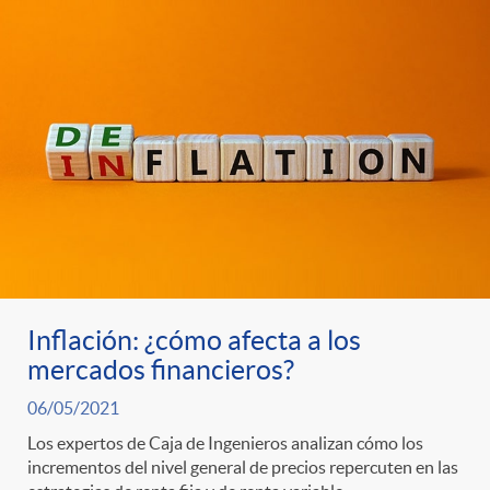
r
i
o
d
C
o
a
s
t
Inflación: ¿cómo afecta a los
mercados financieros?
e
06/05/2021
Los expertos de Caja de Ingenieros analizan cómo los
g
incrementos del nivel general de precios repercuten en las