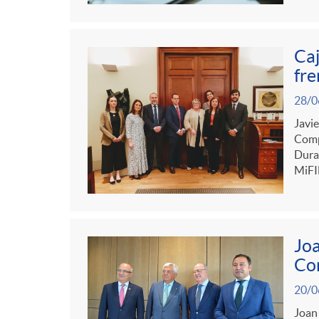
Caj
fre
28/0
Javie
Comp
Duran
MiFID
Joa
Com
20/0
Joan 