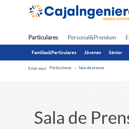
Saltar al contenido principal
Particulares
Personal&Premium
E
Familias&Particulares
Jóvenes
Sénior
Particulares
Sala de prensa
Estás aquí:
R
u
S
Sala de Pren
t
l