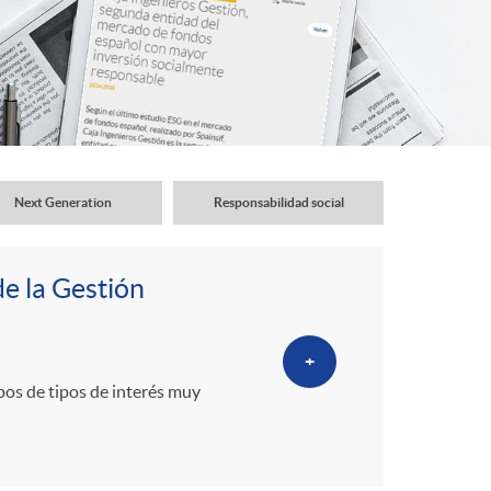
o
r
d
e
Next Generation
Responsabilidad social
i
de la Gestión
d
+
pos de tipos de interés muy
i