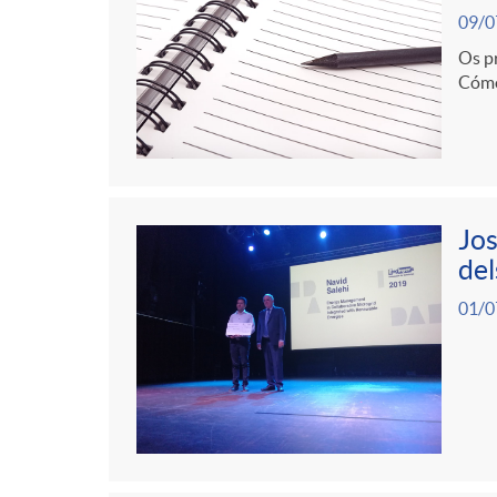
09/0
g
Os pr
Cómo 
o
r
Jos
i
del
01/0
a
s