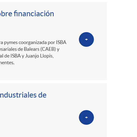
o
obre financiación
m
a
+
ara pymes coorganizada por ISBA
sariales de Balears (CAEB) y
l de ISBA y Juanjo Llopis,
nentes.
ndustriales de
+