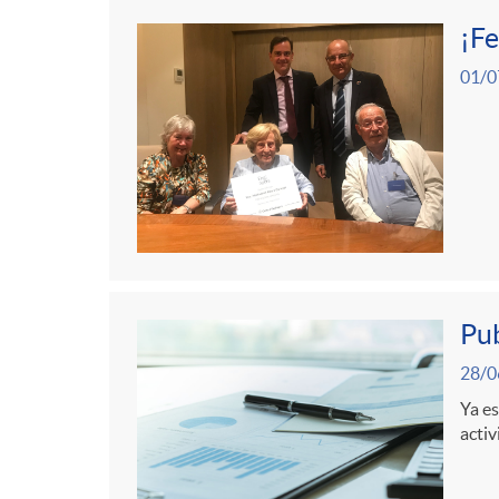
¡Fe
01/0
Pub
28/0
Ya es
activ