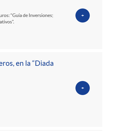
ros: “Guía de Inversiones;
+
tivos”.
eros, en la “Diada
+