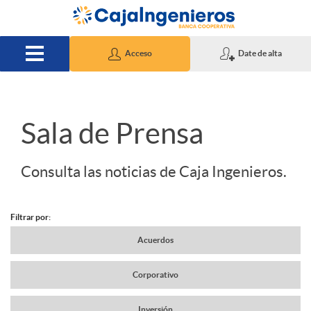
Saltar al contenido principal
Acceso
Date de alta
S
Sala de Prensa
l
Consulta las noticias de Caja Ingenieros.
i
Filtrar por:
N
Acuerdos
d
Corporativo
a
e
Inversión