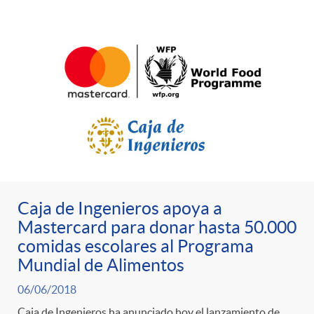
e
c
e
e
g
l
c
p
o
a
o
r
r
F
n
e
í
i
t
Caja de Ingenieros apoya a
n
Mastercard para donar hasta 50.000
a
l
comidas escolares al Programa
e
s
Mundial de Alimentos
s
t
06/06/2018
n
a
Caja de Ingenieros ha anunciado hoy el lanzamiento de