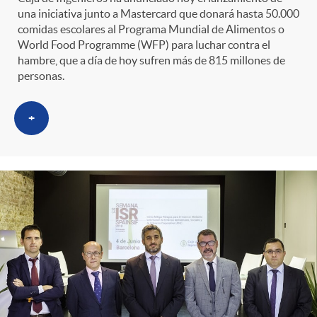
una iniciativa junto a Mastercard que donará hasta 50.000
r
i
comidas escolares al Programa Mundial de Alimentos o
World Food Programme (WFP) para luchar contra el
hambre, que a día de hoy sufren más de 815 millones de
o
d
personas.
C
o
+
a
s
t
e
g