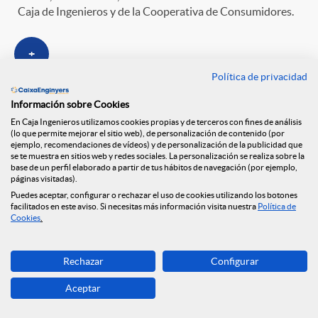
Caja de Ingenieros y de la Cooperativa de Consumidores.
+
Política de privacidad
Información sobre Cookies
En Caja Ingenieros utilizamos cookies propias y de terceros con fines de análisis
1
...
25
26
27
Página
Páginas intermedias Use TAB para despl
Página
Página
Página
(lo que permite mejorar el sitio web), de personalización de contenido (por
ejemplo, recomendaciones de vídeos) y de personalización de la publicidad que
se te muestra en sitios web y redes sociales. La personalización se realiza sobre la
base de un perfil elaborado a partir de tus hábitos de navegación (por ejemplo,
páginas visitadas).
Puedes aceptar, configurar o rechazar el uso de cookies utilizando los botones
Contacta
facilitados en este aviso. Si necesitas más información visita nuestra
Política de
Cookies
.
900 300 321
Rechazar
Configurar
Encuéntranos en
Aceptar