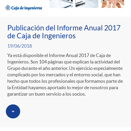
n
e
i
r
p
n
Publicación del Informe Anual 2017
c
a
de Caja de Ingenieros
o
i
19/06/2018
a
S
Ya está disponible el Informe Anual 2017 de Caja de
Ingenieros. Son 104 páginas que explican la actividad del
r
d
d
Grupo durante el año anterior. Un ejercicio especialmente
a
complicado por los mercados y el entorno social, que han
c
hecho que todos los profesionales que formamos parte de
o
o
l
la Entidad hayamos aportado lo mejor de nosotros para
garantizar un buen servicio a los socios.
a
A
r
a
+
t
n
d
d