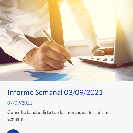
o
o
a
A
r
s
n
d
e
c
e
c
l
c
o
Informe Semanal 03/09/2021
a
o
07/09/2021
n
F
Consulta la actualidad de los mercados de la última
n
semana
o