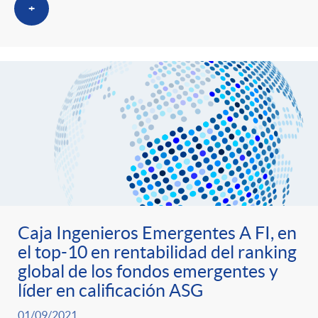
i
t
+
m
l
e
i
t
n
c
r
i
a
o
d
s
C
o
Caja Ingenieros Emergentes A FI, en
el top-10 en rentabilidad del ranking
a
global de los fondos emergentes y
s
líder en calificación ASG
01/09/2021