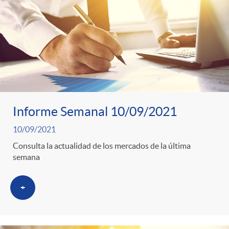
o
u
r
n
b
n
t
l
o
e
i
Informe Semanal 10/09/2021
t
n
10/09/2021
c
Consulta la actualidad de los mercados de la última
i
semana
i
a
c
+
d
d
i