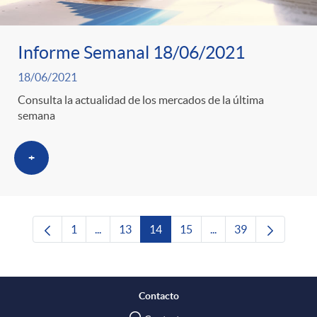
Informe Semanal 18/06/2021
18/06/2021
Consulta la actualidad de los mercados de la última
semana
+
1
...
13
14
15
...
39
Página
Páginas intermedias Use TAB para desplazars
Página
Página
Página
Páginas intermedias 
Página
Contacto