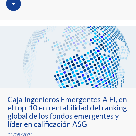
i
t
+
m
l
e
i
t
n
c
r
i
a
o
d
s
C
o
Caja Ingenieros Emergentes A FI, en
el top-10 en rentabilidad del ranking
a
global de los fondos emergentes y
s
líder en calificación ASG
01/09/2021