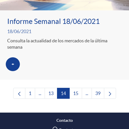
Informe Semanal 18/06/2021
18/06/2021
Consulta la actualidad de los mercados de la última
semana
+
1
...
13
14
15
...
39
Página
Páginas intermedias Use TAB para desplazars
Página
Página
Página
Páginas intermedias 
Página
Contacto