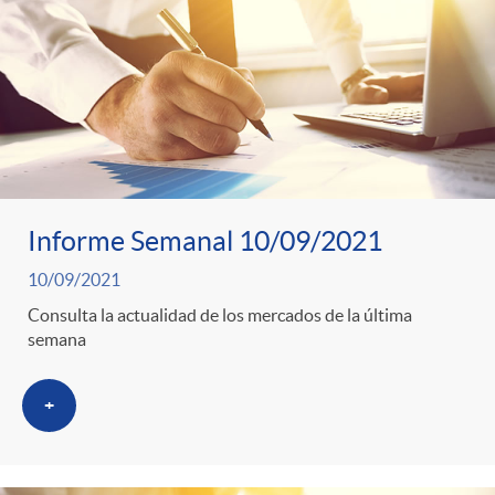
o
u
r
n
b
n
t
l
o
e
i
Informe Semanal 10/09/2021
t
n
10/09/2021
c
Consulta la actualidad de los mercados de la última
i
semana
i
a
c
+
d
d
i