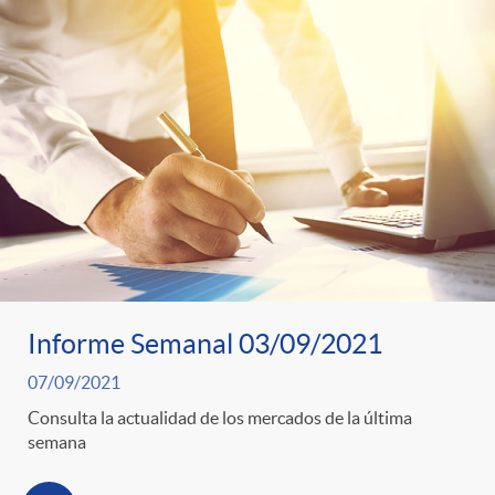
o
o
a
A
r
s
n
d
e
c
e
c
l
c
o
Informe Semanal 03/09/2021
a
o
07/09/2021
n
F
Consulta la actualidad de los mercados de la última
n
semana
o