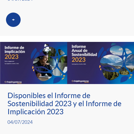
t
e
+
g
o
r
i
Disponibles el Informe de
Sostenibilidad 2023 y el Informe de
Implicación 2023
a
04/07/2024