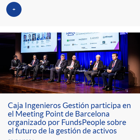
s
+
Caja Ingenieros Gestión participa en
el Meeting Point de Barcelona
organizado por FundsPeople sobre
el futuro de la gestión de activos