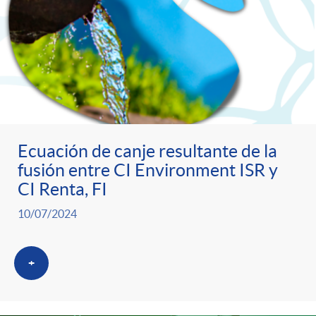
o
u
r
n
b
n
t
l
o
e
i
Ecuación de canje resultante de la
t
fusión entre CI Environment ISR y
n
c
CI Renta, FI
i
10/07/2024
i
a
c
+
d
d
i