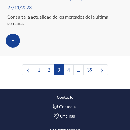
27/11/2023
Consulta la actualidad de los mercados de la última
semana.
+
1
2
3
4
...
39
Página
Página
Página
Página
Páginas intermedias Use T
Página
Contacto
Contacta
Oficinas
Encuéntranos en