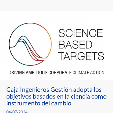
i
t
m
l
e
i
t
n
c
r
i
a
o
d
s
C
o
Caja Ingenieros Gestión adopta los
a
objetivos basados en la ciencia como
s
instrumento del cambio
04/07/2024