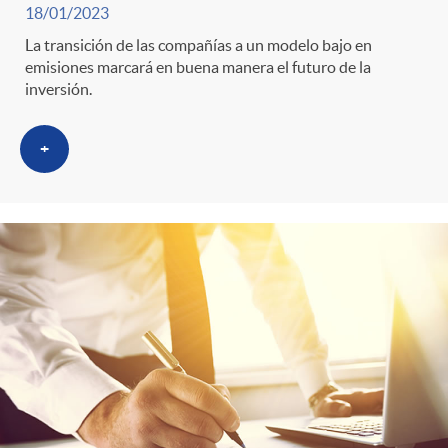
t
18/01/2023
La transición de las compañías a un modelo bajo en
e
emisiones marcará en buena manera el futuro de la
inversión.
g
+
o
r
i
a