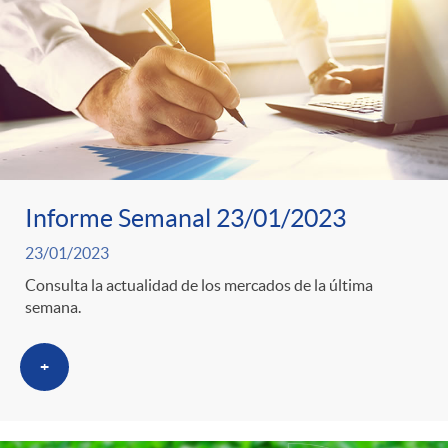
o
u
r
n
b
n
t
l
o
e
i
Informe Semanal 23/01/2023
t
n
23/01/2023
c
Consulta la actualidad de los mercados de la última
i
semana.
i
a
c
+
d
d
i