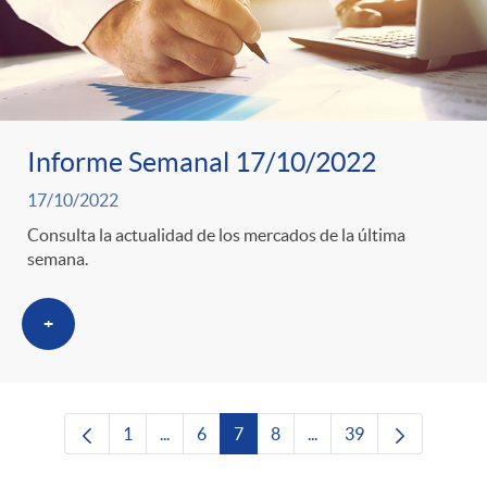
Informe Semanal 17/10/2022
17/10/2022
Consulta la actualidad de los mercados de la última
semana.
+
1
...
6
7
8
...
39
Página
Páginas intermedias Use TAB para desplaza
Página
Página
Página
Páginas intermedias Us
Página