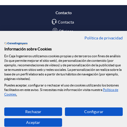
Contacto
Contacta
Oficinas
Política de privacidad
Encuéntranos en
Información sobre Cookies
En Caja Ingenieros utilizamos cookies propias y de terceros con fines de análisis
Blog
(lo que permite mejorar el sitio web), de personalización de contenido (por
ejemplo, recomendaciones de vídeos) y de personalización de la publicidad que
Social
se te muestra en sitios web y redes sociales. La personalización se realiza sobre la
base de un perfil elaborado a partir de tus hábitos de navegación (por ejemplo,
páginas visitadas).
Tablón de anuncios
Puedes aceptar, configurar o rechazar el uso de cookies utilizando los botones
Seguridad Online
facilitados en este aviso. Si necesitas más información visita nuestra
Política de
Cookies
.
Descarga ahora
Rechazar
Configurar
Banca MOBILE
Aceptar
© Caja Ingenieros 2026