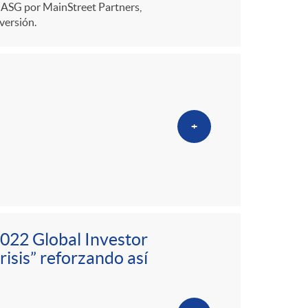
n ASG por MainStreet Partners,
versión.
+
2022 Global Investor
isis” reforzando así