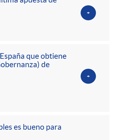
o
+
m
a
 España que obtiene
 Gobernanza) de
+
ibles es bueno para