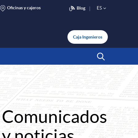
Oficinas y cajeros
ES
Blog
S
e
Caja Ingenieros
l
Abrir Buscar
e
c
Comunicados
t
y noticias