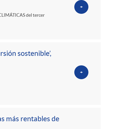
+
 CLIMÁTICAS del tercer
rsión sostenible’,
+
as más rentables de