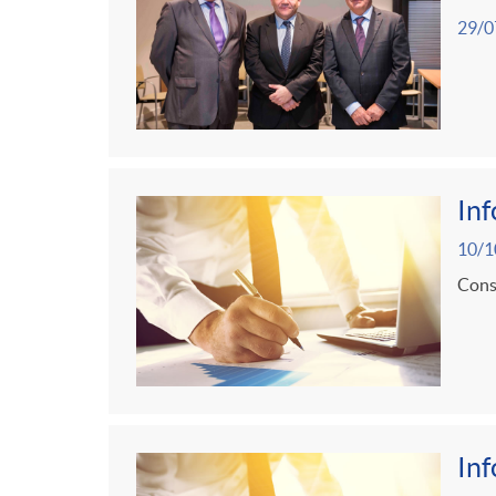
g
29/0
o
r
i
In
10/1
a
Consu
s
In