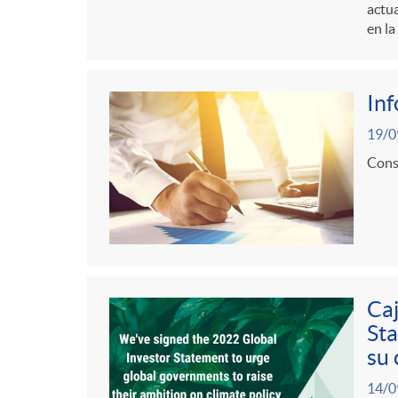
actua
en la
In
19/0
Consu
Caj
Sta
su
14/0