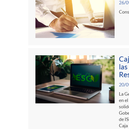
26/0
Consu
Caj
las
Re
20/0
La Ge
en el
solid
Gober
de IS
Caja 