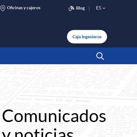
Oficinas y cajeros
ES
Blog
S
e
Caja Ingenieros
l
Abrir Buscar
e
c
Comunicados
t
y noticias