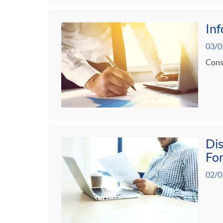
In
03/0
Consu
Dis
Fon
02/0