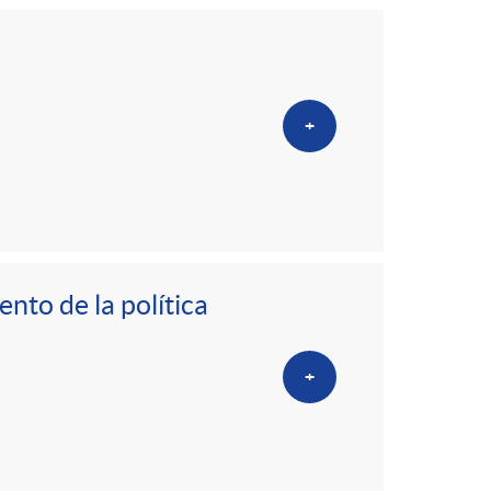
+
nto de la política
+