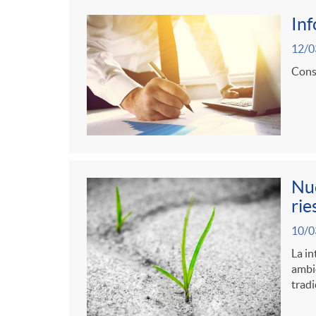
g
In
o
12/0
Consu
r
i
a
Nue
rie
s
10/0
La in
ambie
tradi