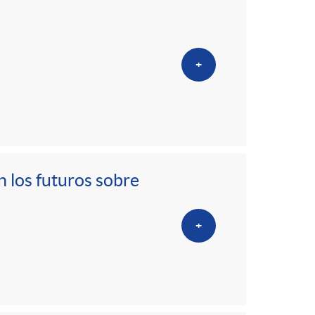
+
n los futuros sobre
+