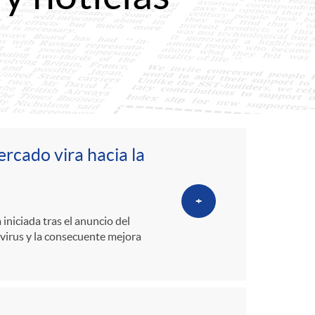
o
r
d
e
rcado vira hacia la
i
+
d
 iniciada tras el anuncio del
virus y la consecuente mejora
i