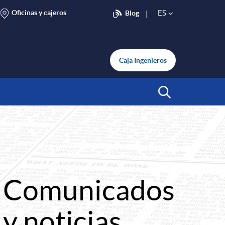
Oficinas y cajeros
ES
Blog
S
e
Caja Ingenieros
l
Abrir Buscar
e
c
Comunicados
t
y noticias