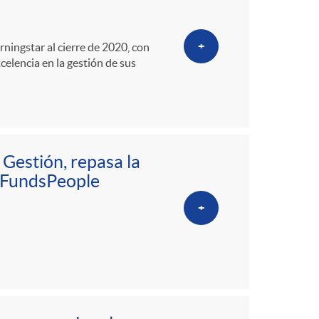
o
m
+
ningstar al cierre de 2020, con
xcelencia en la gestión de sus
a
 Gestión, repasa la
a FundsPeople
+