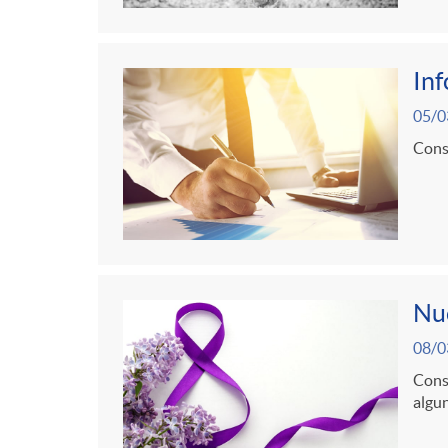
In
05/0
Consu
Nue
08/0
Cons
algun