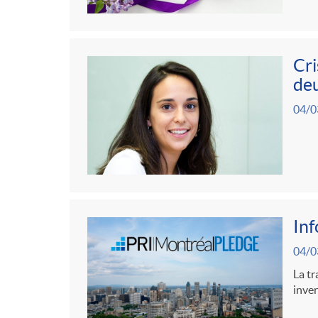
Cri
deu
04/0
In
04/0
La tr
inve