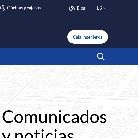
Oficinas y cajeros
ES
Blog
S
e
Caja Ingenieros
l
Abrir Buscar
e
c
Comunicados
t
y noticias