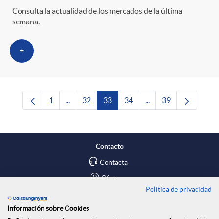
Consulta la actualidad de los mercados de la última
semana.
+
1
...
32
33
34
...
39
Página
Páginas intermedias Use TAB para desplazars
Página
Página
Página
Páginas intermedias 
Página
Contacto
Contacta
Oficinas
Política de privacidad
Encuéntranos en
Información sobre Cookies