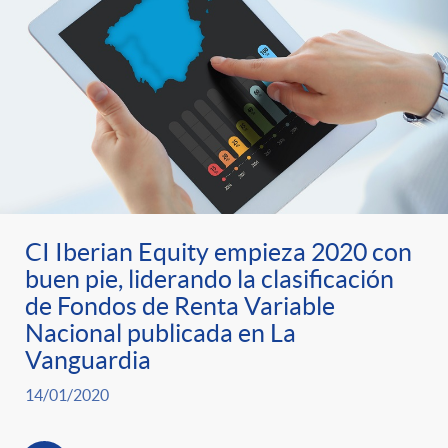
o
u
r
n
b
n
t
l
o
e
i
t
n
CI Iberian Equity empieza 2020 con
c
buen pie, liderando la clasificación
i
de Fondos de Renta Variable
i
a
Nacional publicada en La
Vanguardia
c
d
d
14/01/2020
i