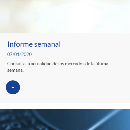
t
e
g
Informe semanal
o
07/01/2020
Consulta la actualidad de los mercados de la última
semana.
r
+
i
a