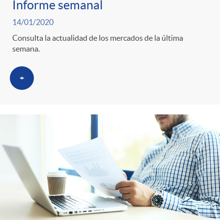
i
t
Informe semanal
m
14/01/2020
l
e
Consulta la actualidad de los mercados de la última
semana.
i
t
n
+
c
r
i
a
o
d
s
C
o
a
s