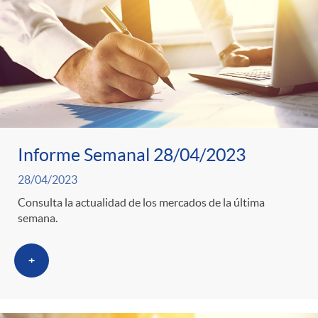
o
u
r
n
b
n
t
l
o
e
i
Informe Semanal 28/04/2023
t
n
28/04/2023
c
Consulta la actualidad de los mercados de la última
i
semana.
i
a
c
+
d
d
i