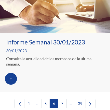
Informe Semanal 30/01/2023
30/01/2023
Consulta la actualidad de los mercados de la última
semana.
+
1
...
5
6
7
...
39
Página
Páginas intermedias Use TAB para desplaza
Página
Página
Página
Páginas intermedias Us
Página