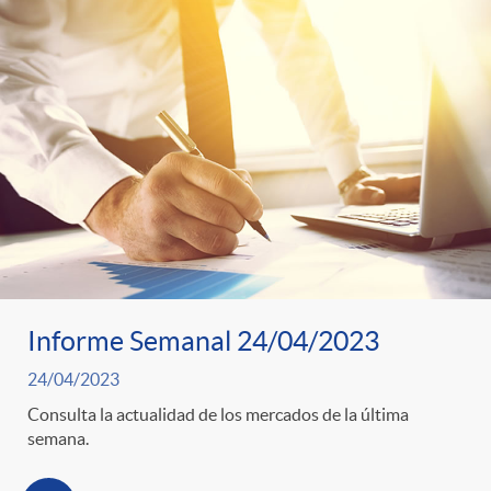
o
o
a
A
r
s
n
d
e
c
e
c
l
c
o
Informe Semanal 24/04/2023
a
o
24/04/2023
n
F
Consulta la actualidad de los mercados de la última
n
semana.
o