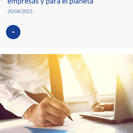
t
empresas y para el planeta
20/04/2023
e
+
g
o
r
i
a