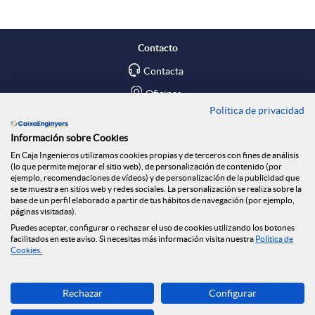
Contacto
Contacta
Oficinas
Política de privacidad
Encuéntranos en
Información sobre Cookies
En Caja Ingenieros utilizamos cookies propias y de terceros con fines de análisis
Blog
(lo que permite mejorar el sitio web), de personalización de contenido (por
ejemplo, recomendaciones de vídeos) y de personalización de la publicidad que
Social
se te muestra en sitios web y redes sociales. La personalización se realiza sobre la
base de un perfil elaborado a partir de tus hábitos de navegación (por ejemplo,
páginas visitadas).
Tablón de anuncios
Puedes aceptar, configurar o rechazar el uso de cookies utilizando los botones
Seguridad Online
facilitados en este aviso. Si necesitas más información visita nuestra
Política de
Cookies
.
Descarga ahora
Rechazar
Configurar
Banca MOBILE