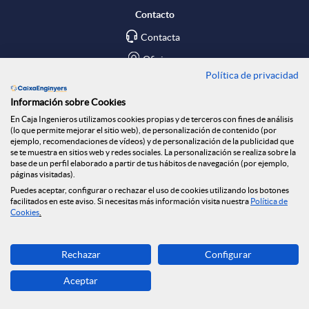
Contacto
Contacta
Oficinas
Política de privacidad
Encuéntranos en
Información sobre Cookies
En Caja Ingenieros utilizamos cookies propias y de terceros con fines de análisis
Blog
(lo que permite mejorar el sitio web), de personalización de contenido (por
ejemplo, recomendaciones de vídeos) y de personalización de la publicidad que
Social
se te muestra en sitios web y redes sociales. La personalización se realiza sobre la
base de un perfil elaborado a partir de tus hábitos de navegación (por ejemplo,
páginas visitadas).
Tablón de anuncios
Puedes aceptar, configurar o rechazar el uso de cookies utilizando los botones
Seguridad Online
facilitados en este aviso. Si necesitas más información visita nuestra
Política de
Cookies
.
Descarga ahora
Rechazar
Configurar
Banca MOBILE
Aceptar
© Caja Ingenieros 2026