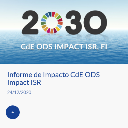
o
o
a
A
r
s
n
d
e
c
e
c
l
c
Informe de Impacto CdE ODS
Impact ISR
o
a
o
24/12/2020
n
F
n
+
o