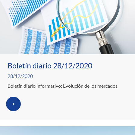
o
u
r
n
b
n
t
l
o
e
i
Boletín diario 28/12/2020
t
n
28/12/2020
c
Boletín diario informativo: Evolución de los mercados
i
i
a
+
c
d
d
i