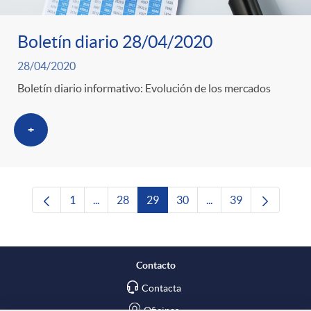
Boletín diario 28/04/2020
28/04/2020
Boletín diario informativo: Evolución de los mercados
+
1
...
28
29
30
...
39
Página
Páginas intermedias Use TAB para desplazars
Página
Página
Página
Páginas intermedias 
Página
Contacto
Contacta
Oficinas