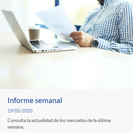
o
o
a
A
r
s
n
d
e
c
e
c
l
c
o
a
o
Informe semanal
n
19/05/2020
F
n
Consulta la actualidad de los mercados de la última
o
semana.