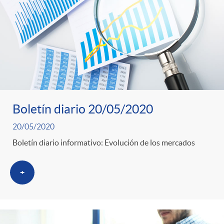
o
u
r
n
b
n
t
l
o
e
i
Boletín diario 20/05/2020
t
n
20/05/2020
c
Boletín diario informativo: Evolución de los mercados
i
i
a
+
c
d
d
i