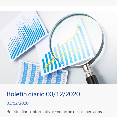
i
t
m
l
e
i
t
n
c
r
i
a
o
d
s
C
o
Boletín diario 03/12/2020
a
s
03/12/2020
Boletín diario informativo: Evolución de los mercados