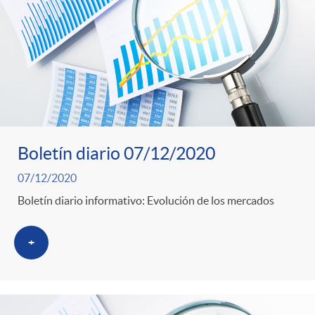
o
u
r
n
b
n
t
l
o
e
i
Boletín diario 07/12/2020
t
n
07/12/2020
c
Boletín diario informativo: Evolución de los mercados
i
i
a
+
c
d
d
i