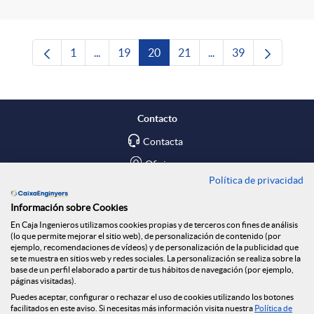
1
...
19
20
21
...
39
Página
Páginas intermedias Use TAB para desplazars
Página
Página
Página
Páginas intermedias 
Página
Contacto
Contacta
Oficinas
Política de privacidad
Encuéntranos en
Información sobre Cookies
En Caja Ingenieros utilizamos cookies propias y de terceros con fines de análisis
Blog
(lo que permite mejorar el sitio web), de personalización de contenido (por
ejemplo, recomendaciones de vídeos) y de personalización de la publicidad que
Social
se te muestra en sitios web y redes sociales. La personalización se realiza sobre la
base de un perfil elaborado a partir de tus hábitos de navegación (por ejemplo,
páginas visitadas).
Tablón de anuncios
Puedes aceptar, configurar o rechazar el uso de cookies utilizando los botones
Seguridad Online
facilitados en este aviso. Si necesitas más información visita nuestra
Política de