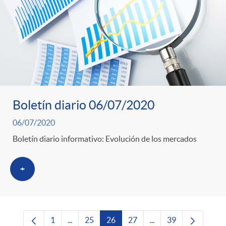
Boletín diario 06/07/2020
06/07/2020
Boletín diario informativo: Evolución de los mercados
+
1
...
25
26
27
...
39
Página
Páginas intermedias Use TAB para desplazars
Página
Página
Página
Páginas intermedias 
Página