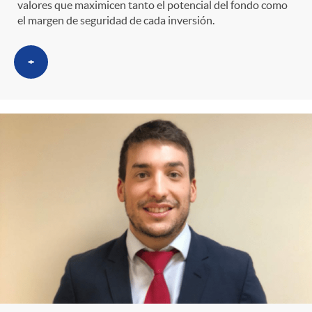
i
t
valores que maximicen tanto el potencial del fondo como
el margen de seguridad de cada inversión.
m
l
e
+
i
t
n
c
r
i
a
o
d
s
C
o
a
s