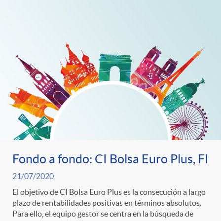
o
o
a
A
r
s
n
d
e
c
e
c
l
c
o
a
Fondo a fondo: CI Bolsa Euro Plus, FI
o
21/07/2020
n
F
n
El objetivo de CI Bolsa Euro Plus es la consecución a largo
plazo de rentabilidades positivas en términos absolutos.
o
Para ello, el equipo gestor se centra en la búsqueda de