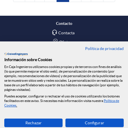
Contacto
Contacta
Oficinas
Política de privacidad
Encuéntranos en
Información sobre Cookies
En Caja Ingenieros utilizamos cookies propias y de terceros con fines de análisis
Blog
(lo que permite mejorar el sitio web), de personalización de contenido (por
ejemplo, recomendaciones de vídeos) y de personalización de la publicidad que
Social
se te muestra en sitios web y redes sociales. La personalización se realiza sobre la
base de un perfil elaborado a partir de tus hábitos de navegación (por ejemplo,
páginas visitadas).
Tablón de anuncios
Puedes aceptar, configurar o rechazar el uso de cookies utilizando los botones
Seguridad Online
facilitados en este aviso. Si necesitas más información visita nuestra
Política de
Cookies
.
Descarga ahora
Rechazar
Configurar
Banca MOBILE