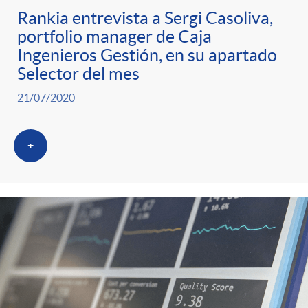
t
Rankia entrevista a Sergi Casoliva,
portfolio manager de Caja
e
Ingenieros Gestión, en su apartado
Selector del mes
g
21/07/2020
o
+
r
i
a