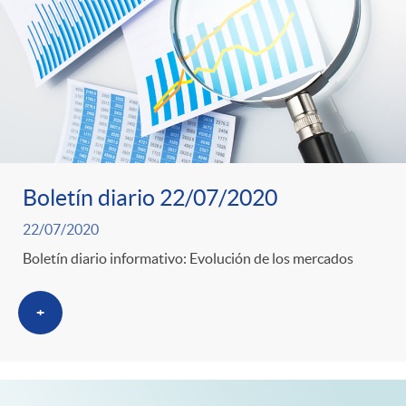
o
u
r
n
b
n
t
l
o
e
i
Boletín diario 22/07/2020
t
n
22/07/2020
c
Boletín diario informativo: Evolución de los mercados
i
i
a
+
c
d
d
i