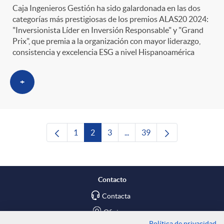
Caja Ingenieros Gestión ha sido galardonada en las dos
categorías más prestigiosas de los premios ALAS20 2024:
"Inversionista Líder en Inversión Responsable" y "Grand
Prix", que premia a la organización con mayor liderazgo,
consistencia y excelencia ESG a nivel Hispanoamérica
+
1
2
3
...
39
Página
Página
Página
Páginas intermedias Use TAB
Página
Contacto
Contacta
Oficinas
Política de privacidad