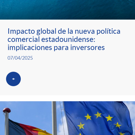
t
e
Impacto global de la nueva política
g
comercial estadounidense:
implicaciones para inversores
o
07/04/2025
r
+
i
a