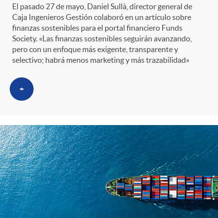
i
t
El pasado 27 de mayo, Daniel Sullà, director general de
Caja Ingenieros Gestión colaboró en un artículo sobre
m
l
finanzas sostenibles para el portal financiero Funds
e
Society. «Las finanzas sostenibles seguirán avanzando,
pero con un enfoque más exigente, transparente y
i
t
selectivo; habrá menos marketing y más trazabilidad»
n
c
r
+
i
a
o
d
s
C
o
a
s