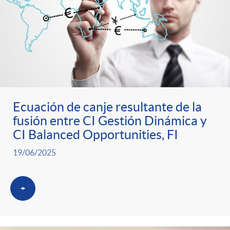
o
u
r
n
b
n
t
l
o
e
i
Ecuación de canje resultante de la
fusión entre CI Gestión Dinámica y
t
n
c
CI Balanced Opportunities, FI
19/06/2025
i
i
a
c
+
d
d
i