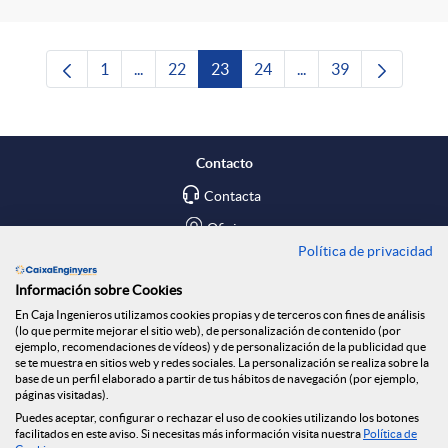
1
...
22
23
24
...
39
Página
Páginas intermedias Use TAB para desplazars
Página
Página
Página
Páginas intermedias 
Página
Contacto
Contacta
Oficinas
Política de privacidad
Encuéntranos en
Información sobre Cookies
En Caja Ingenieros utilizamos cookies propias y de terceros con fines de análisis
Blog
(lo que permite mejorar el sitio web), de personalización de contenido (por
ejemplo, recomendaciones de vídeos) y de personalización de la publicidad que
Social
se te muestra en sitios web y redes sociales. La personalización se realiza sobre la
base de un perfil elaborado a partir de tus hábitos de navegación (por ejemplo,
páginas visitadas).
Tablón de anuncios
Puedes aceptar, configurar o rechazar el uso de cookies utilizando los botones
Seguridad Online
facilitados en este aviso. Si necesitas más información visita nuestra
Política de