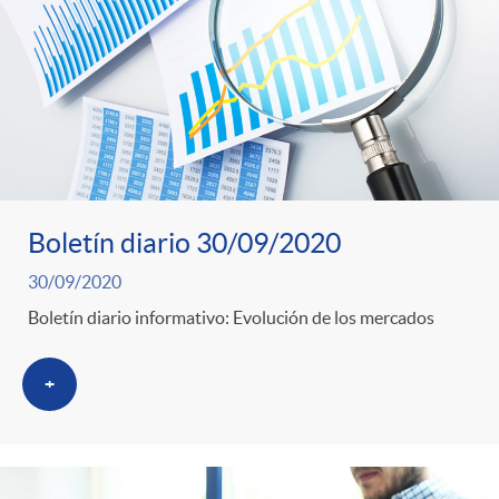
o
u
r
n
b
n
t
l
o
e
i
Boletín diario 30/09/2020
t
n
30/09/2020
c
Boletín diario informativo: Evolución de los mercados
i
i
a
+
c
d
d
i