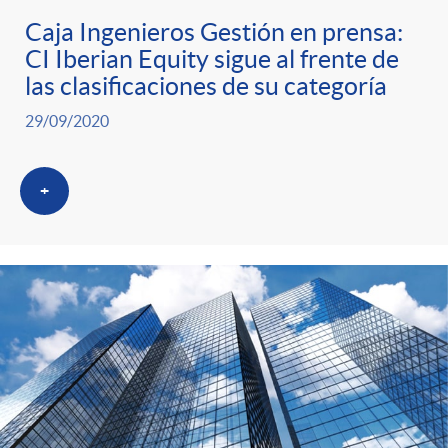
t
Caja Ingenieros Gestión en prensa:
CI Iberian Equity sigue al frente de
e
las clasificaciones de su categoría
g
29/09/2020
o
+
r
i
a