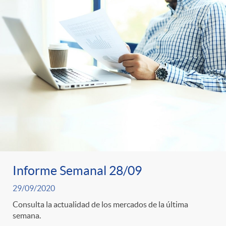
o
o
a
A
r
s
n
d
e
c
e
c
l
c
o
a
o
Informe Semanal 28/09
n
29/09/2020
F
n
Consulta la actualidad de los mercados de la última
o
semana.