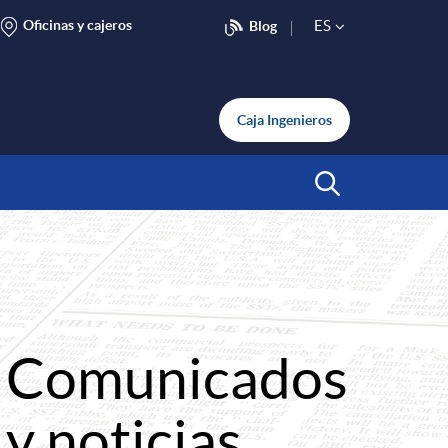
Oficinas y cajeros
ES
Blog
S
e
Caja Ingenieros
l
Abrir Buscar
e
c
Comunicados
t
y noticias