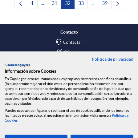
1
...
31
32
33
...
39
Página
Páginas intermedias Use TAB para desplazars
Página
Página
Página
Páginas intermedias 
Página
Contacto
Contacta
Oficinas
Política de privacidad
Encuéntranos en
Información sobre Cookies
En Caja Ingenieros utilizamos cookies propias y de terceros con fines de análisis
Blog
(lo que permite mejorar el sitio web), de personalización de contenido (por
ejemplo, recomendaciones de vídeos) y de personalización de la publicidad que
Social
se te muestra en sitios web y redes sociales. La personalización se realiza sobre la
base de un perfil elaborado a partir de tus hábitos de navegación (por ejemplo,
páginas visitadas).
Tablón de anuncios
Puedes aceptar, configurar o rechazar el uso de cookies utilizando los botones
Seguridad Online
facilitados en este aviso. Si necesitas más información visita nuestra
Política de
Cookies
.
Descarga ahora