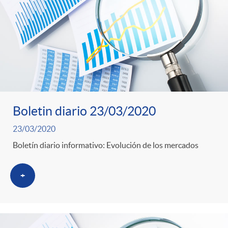
o
u
r
n
b
n
t
l
o
e
i
Boletin diario 23/03/2020
t
n
23/03/2020
c
Boletín diario informativo: Evolución de los mercados
i
i
a
+
c
d
d
i