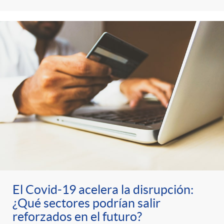
i
t
m
l
e
i
t
n
c
r
i
a
o
d
s
C
o
El Covid-19 acelera la disrupción:
a
s
¿Qué sectores podrían salir
reforzados en el futuro?