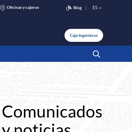
Oficinas y cajeros
ES
Blog
S
e
Caja Ingenieros
l
Abrir Buscar
e
c
Comunicados
t
y noticias