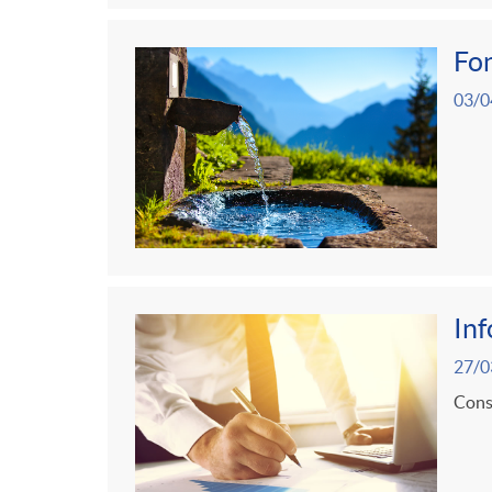
g
Fon
o
03/0
r
i
a
In
s
27/0
Consu