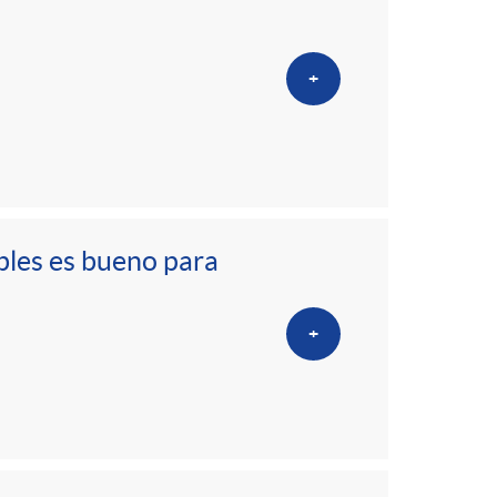
o
m
+
a
ibles es bueno para
+