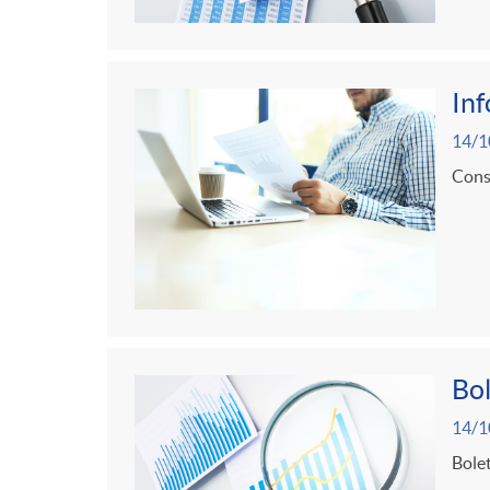
In
14/1
Consu
Bol
14/1
Bolet