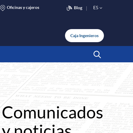
Oficinas y cajeros
ES
Blog
S
e
Caja Ingenieros
l
Abrir Buscar
e
c
Comunicados
t
y noticias