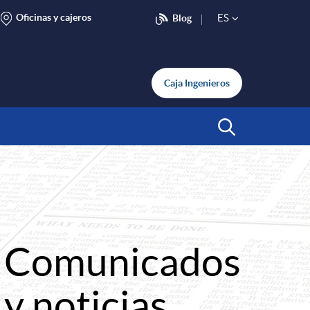
Oficinas y cajeros
ES
Blog
S
e
Caja Ingenieros
l
Abrir Buscar
e
c
Comunicados
t
y noticias