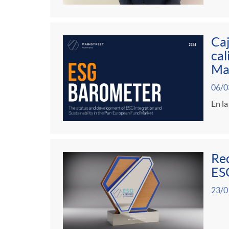
Caj
cal
Mai
06/0
En l
Rec
ES
23/0