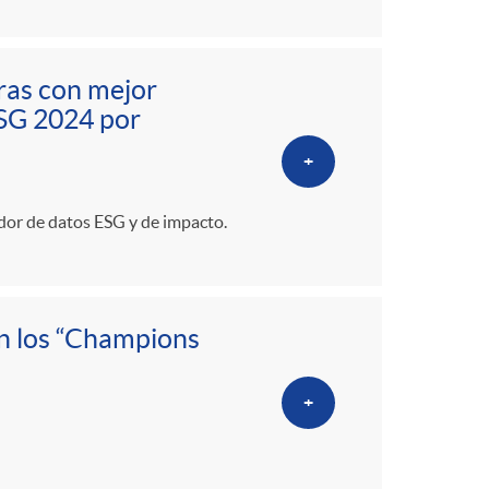
oras con mejor
ESG 2024 por
+
dor de datos ESG y de impacto.
n los “Champions
+