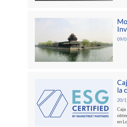
Moa
Inv
09/0
Caj
la 
20/1
Caja 
obten
en Lo