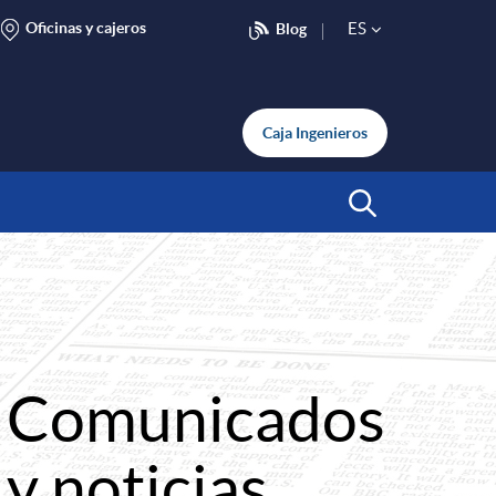
Oficinas y cajeros
ES
Blog
S
e
Caja Ingenieros
l
Abrir Buscar
e
c
Comunicados
t
y noticias