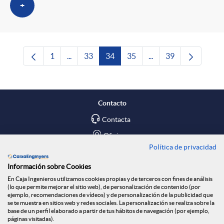
+
1
...
33
34
35
...
39
Página
Páginas intermedias Use TAB para desplazars
Página
Página
Página
Páginas intermedias 
Página
Contacto
Contacta
Oficinas
Política de privacidad
Encuéntranos en
Información sobre Cookies
En Caja Ingenieros utilizamos cookies propias y de terceros con fines de análisis
Blog
(lo que permite mejorar el sitio web), de personalización de contenido (por
ejemplo, recomendaciones de vídeos) y de personalización de la publicidad que
Social
se te muestra en sitios web y redes sociales. La personalización se realiza sobre la
base de un perfil elaborado a partir de tus hábitos de navegación (por ejemplo,
páginas visitadas).