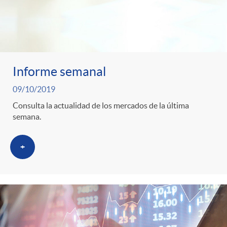
t
e
g
Informe semanal
09/10/2019
o
Consulta la actualidad de los mercados de la última
semana.
r
+
i
a