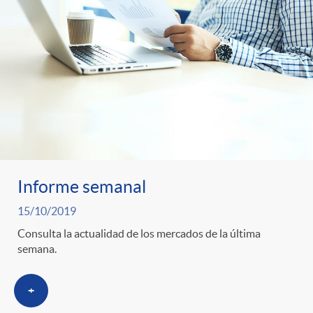
o
u
r
n
b
n
t
l
o
e
i
t
n
c
Informe semanal
i
15/10/2019
i
a
Consulta la actualidad de los mercados de la última
semana.
c
d
d
+
i