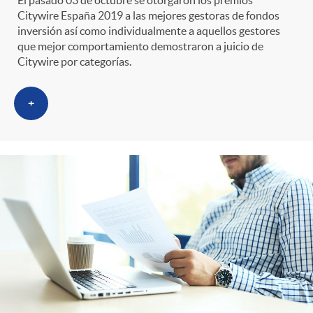
i
t
El pasado 03 de octubre se otorgaron los premios
Citywire España 2019 a las mejores gestoras de fondos
m
inversión así como individualmente a aquellos gestores
l
e
que mejor comportamiento demostraron a juicio de
Citywire por categorías.
i
t
n
+
c
r
i
a
o
d
s
C
o
a
s