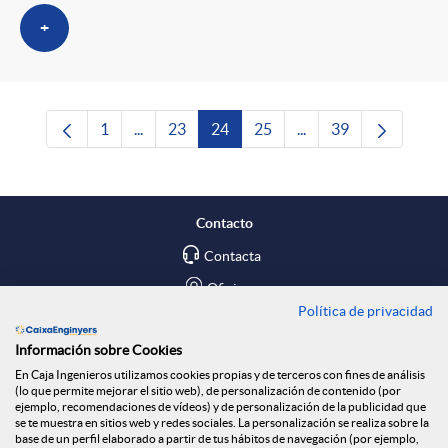
+
1
...
23
24
25
...
39
Página
Páginas intermedias Use TAB para desplazars
Página
Página
Página
Páginas intermedias 
Página
Contacto
Contacta
Oficinas
Política de privacidad
Encuéntranos en
Información sobre Cookies
En Caja Ingenieros utilizamos cookies propias y de terceros con fines de análisis
Blog
(lo que permite mejorar el sitio web), de personalización de contenido (por
ejemplo, recomendaciones de vídeos) y de personalización de la publicidad que
Social
se te muestra en sitios web y redes sociales. La personalización se realiza sobre la
base de un perfil elaborado a partir de tus hábitos de navegación (por ejemplo,