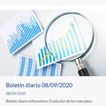
o
o
a
A
r
s
n
d
e
c
e
c
l
c
o
a
o
Boletín diario 08/09/2020
n
F
n
08/09/2020
o
Boletín diario informativo: Evolución de los mercados