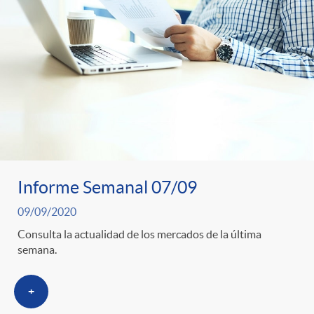
o
u
r
n
b
n
t
l
o
e
i
t
n
c
Informe Semanal 07/09
i
09/09/2020
i
a
Consulta la actualidad de los mercados de la última
semana.
c
d
d
+
i