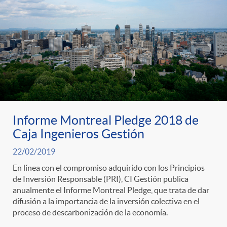
o
u
r
n
b
n
t
l
o
e
i
Informe Montreal Pledge 2018 de
t
n
c
Caja Ingenieros Gestión
i
22/02/2019
i
a
En línea con el compromiso adquirido con los Principios
de Inversión Responsable (PRI), CI Gestión publica
c
d
anualmente el Informe Montreal Pledge, que trata de dar
d
difusión a la importancia de la inversión colectiva en el
proceso de descarbonización de la economía.
i