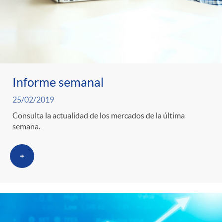
t
e
g
Informe semanal
o
25/02/2019
Consulta la actualidad de los mercados de la última
r
semana.
i
+
a