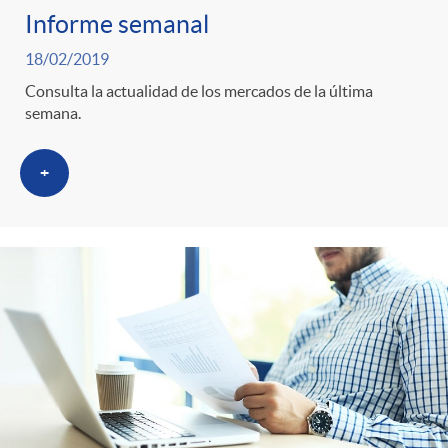
i
t
Informe semanal
m
l
18/02/2019
e
Consulta la actualidad de los mercados de la última
i
semana.
t
n
c
+
r
i
a
o
d
s
C
o
a
s