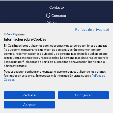
Contacto
Contacta
Oficinas
Política de privacidad
Encuéntranos en
Información sobre Cookies
En Caja Ingenieros utilizamos cookies propias y de terceros con fines de análisis
Blog
(lo que permite mejorar el sitio web), de personalización de contenido (por
ejemplo, recomendaciones de vídeos) y de personalización de la publicidad que
Social
se te muestra en sitios web y redes sociales. La personalización se realiza sobre la
base de un perfil elaborado a partir de tus hábitos de navegación (por ejemplo,
páginas visitadas).
Tablón de anuncios
Puedes aceptar, configurar o rechazar el uso de cookies utilizando los botones
Seguridad Online
facilitados en este aviso. Si necesitas más información visita nuestra
Política de
Cookies
.
Descarga ahora
Rechazar
Configurar
Banca MOBILE
Aceptar
© Caja Ingenieros 2026