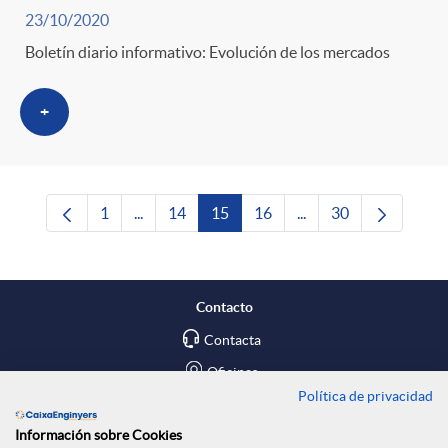
23/10/2020
Boletín diario informativo: Evolución de los mercados
+
1
...
14
15
16
...
30
Página
Páginas intermedias Use TAB para desplazars
Página
Página
Página
Páginas intermedias 
Página
Contacto
Contacta
Oficinas
Política de privacidad
Encuéntranos en
Información sobre Cookies