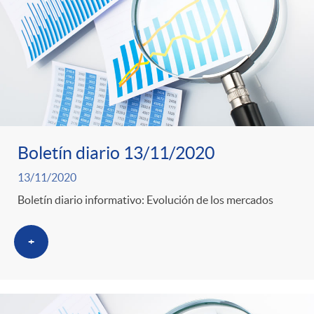
o
u
r
n
b
n
t
l
o
e
i
Boletín diario 13/11/2020
t
n
13/11/2020
c
Boletín diario informativo: Evolución de los mercados
i
i
a
+
c
d
d
i