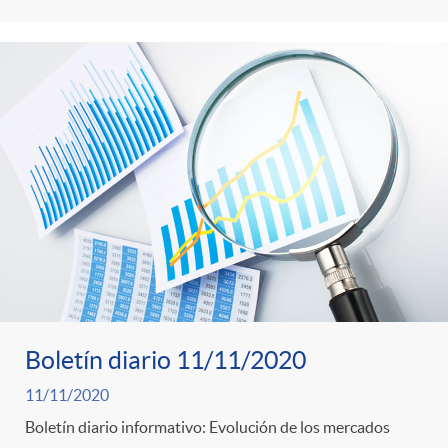
i
t
m
l
e
i
t
n
c
r
i
a
o
d
s
C
o
Boletín diario 11/11/2020
a
s
11/11/2020
Boletín diario informativo: Evolución de los mercados