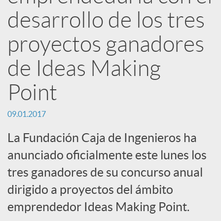
R
desarrollo de los tres
e
proyectos ganadores
d
de Ideas Making
Point
e
09.01.2017
s
La Fundación Caja de Ingenieros ha
anunciado oficialmente este lunes los
S
tres ganadores de su concurso anual
o
dirigido a proyectos del ámbito
emprendedor Ideas Making Point.