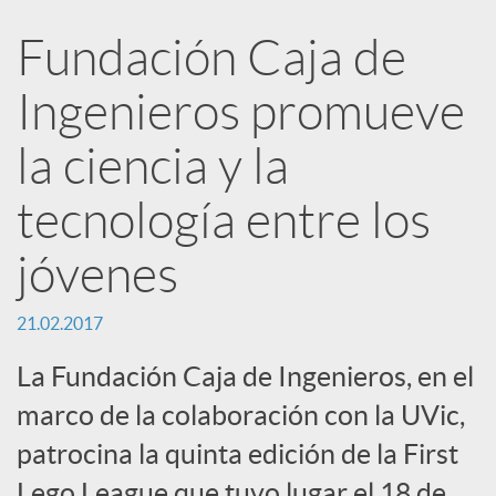
e
Fundación Caja de
n
Ingenieros promueve
R
la ciencia y la
tecnología entre los
e
jóvenes
d
21.02.2017
e
La Fundación Caja de Ingenieros, en el
marco de la colaboración con la UVic,
s
patrocina la quinta edición de la First
Lego League que tuvo lugar el 18 de