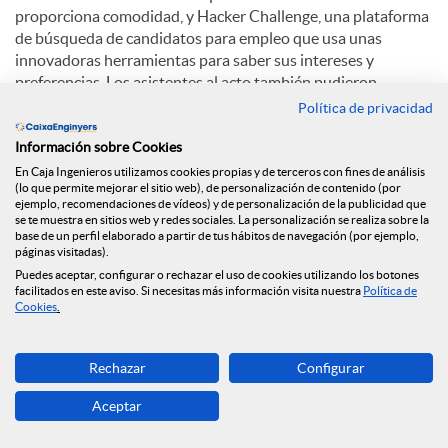
proporciona comodidad, y Hacker Challenge, una plataforma
de búsqueda de candidatos para empleo que usa unas
innovadoras herramientas para saber sus intereses y
preferencias. Los asistentes al acto también pudieron
disfrutar de una conferencia de Albert Torruella titulada: "
Política de privacidad
Emprendedores como Homer Simpson, Mac Gyver, Son Goku
Información sobre Cookies
y otros como tú".
En Caja Ingenieros utilizamos cookies propias y de terceros con fines de análisis
(lo que permite mejorar el sitio web), de personalización de contenido (por
ejemplo, recomendaciones de vídeos) y de personalización de la publicidad que
C
se te muestra en sitios web y redes sociales. La personalización se realiza sobre la
base de un perfil elaborado a partir de tus hábitos de navegación (por ejemplo,
páginas visitadas).
Puedes aceptar, configurar o rechazar el uso de cookies utilizando los botones
o
facilitados en este aviso. Si necesitas más información visita nuestra
Política de
Cookies
.
Noticias relacionadas
m
Rechazar
Configurar
Ponemos en marcha un nuevo espacio web
dedicado a la salud financiera
Aceptar
p
La Fundación Caja Ingenieros firma un acuerdo de