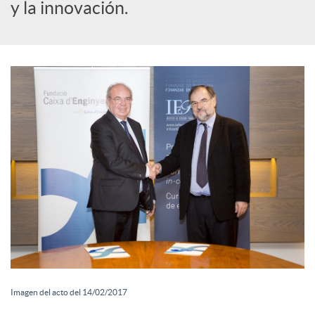
o
y la innovación.
c
i
a
l
e
s
Imagen del acto del 14/02/2017