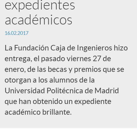
expedientes
e
académicos
d
16.02.2017
e
La Fundación Caja de Ingenieros hizo
entrega, el pasado viernes 27 de
s
enero, de las becas y premios que se
otorgan a los alumnos de la
S
Universidad Politécnica de Madrid
o
que han obtenido un expediente
académico brillante.
c