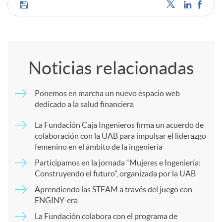
C
o
Noticias relacionadas
m
Ponemos en marcha un nuevo espacio web
dedicado a la salud financiera
p
La Fundación Caja Ingenieros firma un acuerdo de
colaboración con la UAB para impulsar el liderazgo
a
femenino en el ámbito de la ingeniería
Participamos en la jornada “Mujeres e Ingeniería:
r
Construyendo el futuro”, organizada por la UAB
Aprendiendo las STEAM a través del juego con
ENGINY-era
t
La Fundación colabora con el programa de