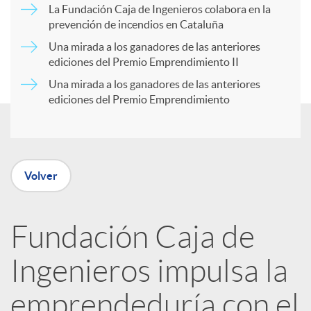
a
La Fundación Caja de Ingenieros colabora en la
prevención de incendios en Cataluña
d
r
Una mirada a los ganadores de las anteriores
ediciones del Premio Emprendimiento II
o
Una mirada a los ganadores de las anteriores
t
ediciones del Premio Emprendimiento
s
i
r
Volver
e
Fundación Caja de
Ingenieros impulsa la
n
emprendeduría con el