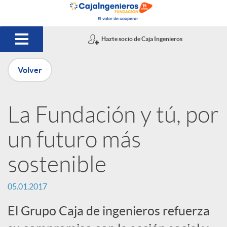
Saltar al contenido principal
Hazte socio de Caja Ingenieros
Volver
P
La Fundación y tú, por
u
un futuro más
b
sostenible
l
05.01.2017
El Grupo Caja de ingenieros refuerza
i