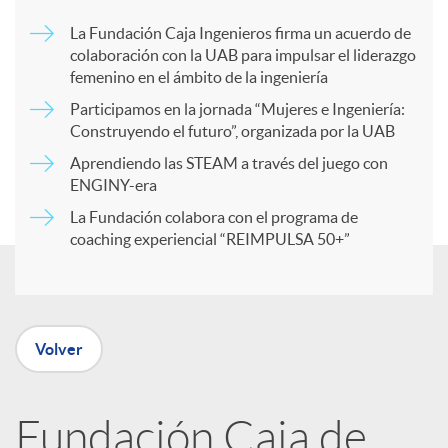
p
La Fundación Caja Ingenieros firma un acuerdo de
colaboración con la UAB para impulsar el liderazgo
a
femenino en el ámbito de la ingeniería
Participamos en la jornada “Mujeres e Ingeniería:
r
Construyendo el futuro”, organizada por la UAB
Aprendiendo las STEAM a través del juego con
ENGINY-era
t
La Fundación colabora con el programa de
coaching experiencial “REIMPULSA 50+”
i
r
Volver
e
Fundación Caja de