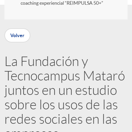
coaching experiencial “REIMPULSA 50+”
i
r
Volver
e
La Fundación y
n
Tecnocampus Mataró
R
juntos en un estudio
sobre los usos de las
e
redes sociales en las
d