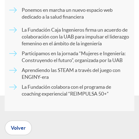
m
Ponemos en marcha un nuevo espacio web
dedicado a la salud financiera
p
La Fundación Caja Ingenieros firma un acuerdo de
colaboración con la UAB para impulsar el liderazgo
a
femenino en el ámbito de la ingeniería
Participamos en la jornada “Mujeres e Ingeniería:
r
Construyendo el futuro”, organizada por la UAB
Aprendiendo las STEAM a través del juego con
ENGINY-era
t
La Fundación colabora con el programa de
coaching experiencial “REIMPULSA 50+”
i
r
Volver