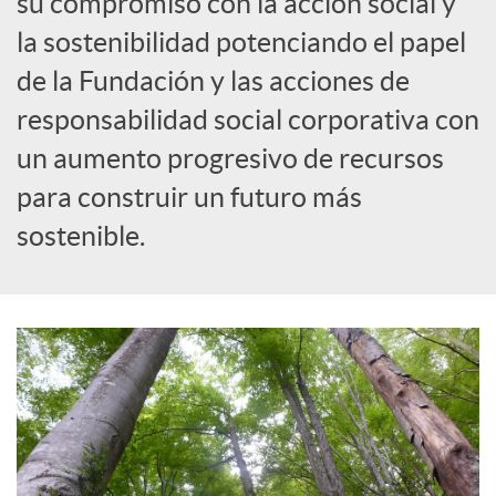
su compromiso con la acción social y
la sostenibilidad potenciando el papel
c
de la Fundación y las acciones de
responsabilidad social corporativa con
a
un aumento progresivo de recursos
d
para construir un futuro más
sostenible.
o
r
d
e