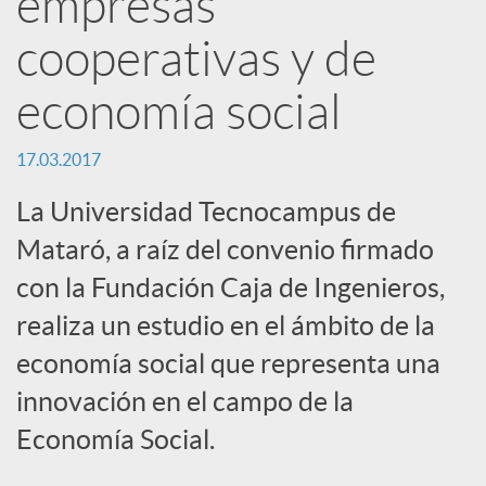
empresas
e
cooperativas y de
s
economía social
17.03.2017
S
La Universidad Tecnocampus de
o
Mataró, a raíz del convenio firmado
con la Fundación Caja de Ingenieros,
c
realiza un estudio en el ámbito de la
economía social que representa una
i
innovación en el campo de la
Economía Social.
a