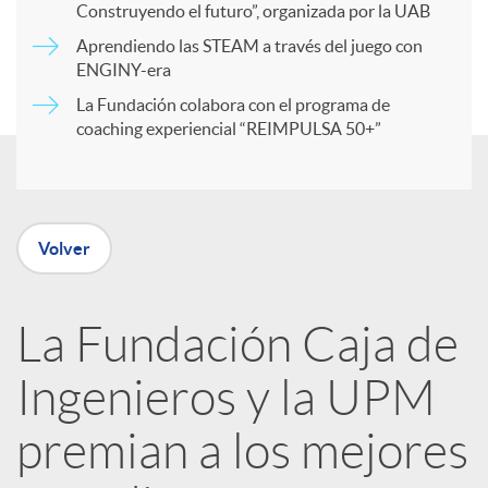
r
Construyendo el futuro”, organizada por la UAB
Aprendiendo las STEAM a través del juego con
ENGINY-era
t
La Fundación colabora con el programa de
coaching experiencial “REIMPULSA 50+”
i
r
Volver
e
La Fundación Caja de
n
Ingenieros y la UPM
R
premian a los mejores