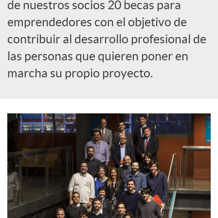
de nuestros socios 20 becas para
o
emprendedores con el objetivo de
contribuir al desarrollo profesional de
c
las personas que quieren poner en
marcha su propio proyecto.
i
a
l
e
s