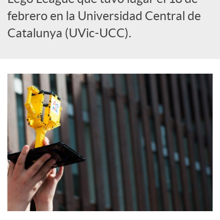
S
febrero en la Universidad Central de
o
Catalunya (UVic-UCC).
c
i
a
l
e