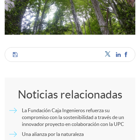
c
o
n
C
t
o
Noticias relacionadas
e
m
La Fundación Caja Ingenieros refuerza su
n
compromiso con la sostenibilidad a través de un
p
innovador proyecto en colaboración con la UPC
i
Una alianza por la naturaleza