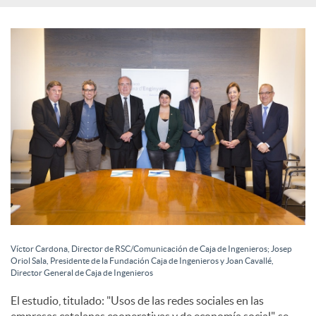
l
e
s
Víctor Cardona, Director de RSC/Comunicación de Caja de Ingenieros; Josep
Oriol Sala, Presidente de la Fundación Caja de Ingenieros y Joan Cavallé,
Director General de Caja de Ingenieros
El estudio, titulado: "Usos de las redes sociales en las
empresas catalanas cooperativas y de economía social", se