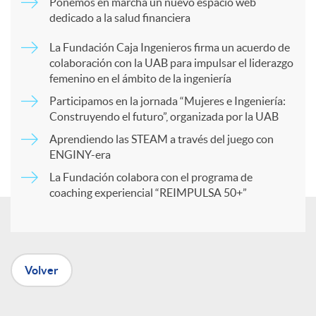
Ponemos en marcha un nuevo espacio web
dedicado a la salud financiera
p
La Fundación Caja Ingenieros firma un acuerdo de
colaboración con la UAB para impulsar el liderazgo
a
femenino en el ámbito de la ingeniería
Participamos en la jornada “Mujeres e Ingeniería:
r
Construyendo el futuro”, organizada por la UAB
Aprendiendo las STEAM a través del juego con
ENGINY-era
t
La Fundación colabora con el programa de
coaching experiencial “REIMPULSA 50+”
i
r
Volver
e