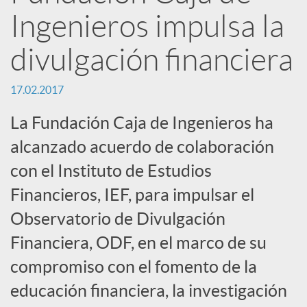
n
Ingenieros impulsa la
R
divulgación financiera
e
17.02.2017
La Fundación Caja de Ingenieros ha
d
alcanzado acuerdo de colaboración
con el Instituto de Estudios
e
Financieros, IEF, para impulsar el
Observatorio de Divulgación
s
Financiera, ODF, en el marco de su
S
compromiso con el fomento de la
educación financiera, la investigación