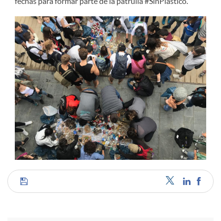
fechas para formar parte de la patrulla #SinPlástico.
C