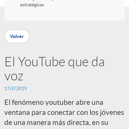
r
estratégicas
e
n
Volver
R
El YouTube que da
voz
e
17.07.2019
d
El fenómeno youtuber abre una
e
ventana para conectar con los jóvenes
de una manera más directa, en su