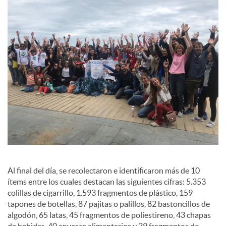
d
e
s
S
o
c
Al final del día, se recolectaron e identificaron más de 10
ítems entre los cuales destacan las siguientes cifras: 5.353
i
colillas de cigarrillo, 1.593 fragmentos de plástico, 159
tapones de botellas, 87 pajitas o palillos, 82 bastoncillos de
algodón, 65 latas, 45 fragmentos de poliestireno, 43 chapas
de bebidas, 40 envases alimentarios y 29 fragmentos de