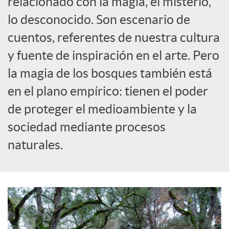
relacionado con la magia, el misterio,
lo desconocido. Son escenario de
c
cuentos, referentes de nuestra cultura
y fuente de inspiración en el arte. Pero
a
la magia de los bosques también está
d
en el plano empírico: tienen el poder
de proteger el medioambiente y la
o
sociedad mediante procesos
naturales.
r
d
e