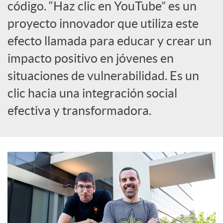
s
código. “Haz clic en YouTube” es un
proyecto innovador que utiliza este
S
efecto llamada para educar y crear un
impacto positivo en jóvenes en
o
situaciones de vulnerabilidad. Es un
clic hacia una integración social
c
efectiva y transformadora.
i
a
l