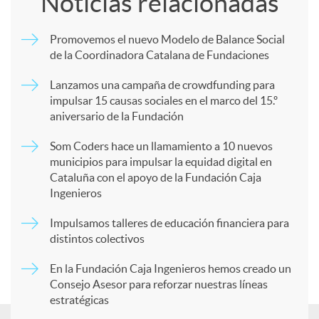
Noticias relacionadas
m
Promovemos el nuevo Modelo de Balance Social
de la Coordinadora Catalana de Fundaciones
p
Lanzamos una campaña de crowdfunding para
impulsar 15 causas sociales en el marco del 15.º
a
aniversario de la Fundación
Som Coders hace un llamamiento a 10 nuevos
r
municipios para impulsar la equidad digital en
Cataluña con el apoyo de la Fundación Caja
Ingenieros
t
Impulsamos talleres de educación financiera para
distintos colectivos
i
En la Fundación Caja Ingenieros hemos creado un
Consejo Asesor para reforzar nuestras líneas
r
estratégicas