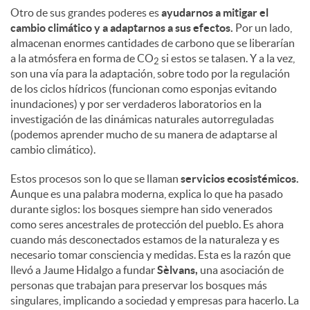
Otro de sus grandes poderes es
ayudarnos a mitigar el
cambio climático y a adaptarnos a sus efectos.
Por un lado,
d
almacenan enormes cantidades de carbono que se liberarían
a la atmósfera en forma de CO
si estos se talasen. Y a la vez,
2
o
son una vía para la adaptación, sobre todo por la regulación
de los ciclos hídricos (funcionan como esponjas evitando
inundaciones) y por ser verdaderos laboratorios en la
s
investigación de las dinámicas naturales autorreguladas
(podemos aprender mucho de su manera de adaptarse al
cambio climático).
Estos procesos son lo que se llaman
servicios ecosistémicos.
Aunque es una palabra moderna, explica lo que ha pasado
durante siglos: los bosques siempre han sido venerados
como seres ancestrales de protección del pueblo. Es ahora
cuando más desconectados estamos de la naturaleza y es
necesario tomar consciencia y medidas. Esta es la razón que
llevó a Jaume Hidalgo a fundar
Sèlvans,
una asociación de
personas que trabajan para preservar los bosques más
singulares, implicando a sociedad y empresas para hacerlo. La