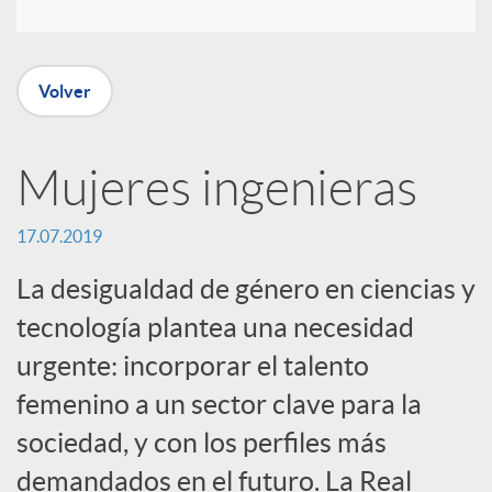
e
n
Volver
R
Mujeres ingenieras
e
17.07.2019
La desigualdad de género en ciencias y
d
tecnología plantea una necesidad
urgente: incorporar el talento
e
femenino a un sector clave para la
sociedad, y con los perfiles más
s
demandados en el futuro. La Real