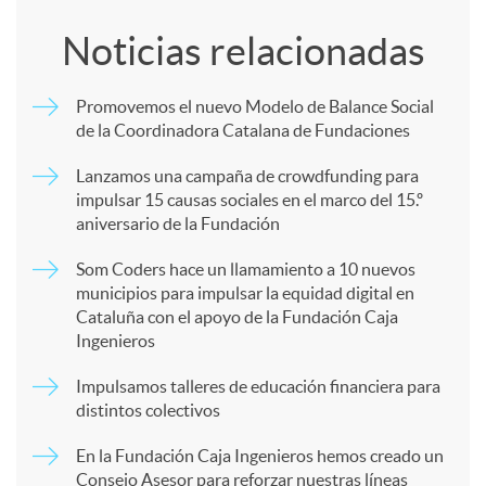
o
Noticias relacionadas
m
Promovemos el nuevo Modelo de Balance Social
de la Coordinadora Catalana de Fundaciones
p
Lanzamos una campaña de crowdfunding para
impulsar 15 causas sociales en el marco del 15.º
a
aniversario de la Fundación
Som Coders hace un llamamiento a 10 nuevos
r
municipios para impulsar la equidad digital en
Cataluña con el apoyo de la Fundación Caja
Ingenieros
t
Impulsamos talleres de educación financiera para
distintos colectivos
i
En la Fundación Caja Ingenieros hemos creado un
Consejo Asesor para reforzar nuestras líneas