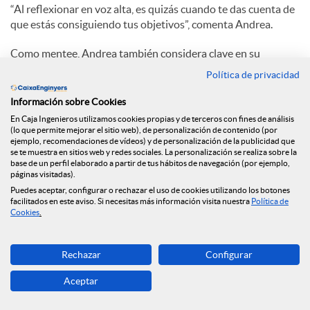
“Al reflexionar en voz alta, es quizás cuando te das cuenta de
que estás consiguiendo tus objetivos”, comenta Andrea.
Como mentee, Andrea también considera clave en su
desarrollo profesional haber sido mentorizada por Mercedes.
Política de privacidad
Curiosamente, antes de empezar oficialmente el mentoring,
ella tenía que abordar una entrevista de trabajo en Airbus.
Información sobre Cookies
Mercedes primero la ayudó a preparar la entrevista y,
En Caja Ingenieros utilizamos cookies propias y de terceros con fines de análisis
después de conseguir el puesto, a integrarse en su nuevo
(lo que permite mejorar el sitio web), de personalización de contenido (por
ejemplo, recomendaciones de vídeos) y de personalización de la publicidad que
equipo. A día de hoy, ambas siguen participando en el
se te muestra en sitios web y redes sociales. La personalización se realiza sobre la
programa apoyando a estudiantes de Ingeniería con
base de un perfil elaborado a partir de tus hábitos de navegación (por ejemplo,
herramientas, consejos y pasión.
páginas visitadas).
Puedes aceptar, configurar o rechazar el uso de cookies utilizando los botones
facilitados en este aviso. Si necesitas más información visita nuestra
Política de
Promover el interés en ciencias y tecnología
Cookies
.
Entre las principales razones de la baja representación de
mujeres en la Ingeniería están los
estereotipos de género
,
Rechazar
Configurar
así como la
falta de referentes femeninos
. Y para combatir
estas causas estructurales es necesario actuar desde la base:
Aceptar
la educación. “Mujer e Ingeniería” también fomenta el interés
por la tecnología y la investigación con programas como