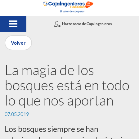
Saltar al contenido principal
Hazte socio de Caja Ingenieros
Volver
P
La magia de los
u
bosques está en todo
b
lo que nos aportan
l
07.05.2019
Los bosques siempre se han
i