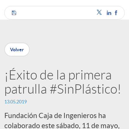
C
o
Volver
m
¡Éxito de la primera
p
patrulla #SinPlástico!
a
13.05.2019
r
Fundación Caja de Ingenieros ha
colaborado este sábado, 11 de mayo,