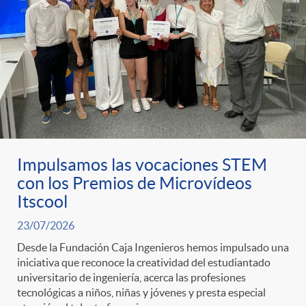
d
c
s
s
e
l
c
a
o
F
Impulsamos las vocaciones STEM
n
i
con los Premios de Microvídeos
Itscool
t
l
23/07/2026
Desde la Fundación Caja Ingenieros hemos impulsado una
e
t
iniciativa que reconoce la creatividad del estudiantado
universitario de ingeniería, acerca las profesiones
tecnológicas a niños, niñas y jóvenes y presta especial