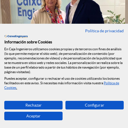
Política de privacidad
Información sobre Cookies
En Caja Ingenieros utilizamos cookies propias y de terceros con fines de análisis
(lo que permite mejorar el sitio web), de personalización de contenido (por
ejemplo, recomendaciones de vídeos) y de personalización de la publicidad que
se te muestra en sitios web y redes sociales. La personalización se realiza sobre la
base de un perfil elaborado a partir de tus hábitos de navegación (por ejemplo,
páginas visitadas).
Puedes aceptar, configurar o rechazar el uso de cookies utilizando los botones
facilitados en este aviso. Si necesitas más información visita nuestra
Política de
Cookies
.
La Fundación Caja Ingenieros
impulsa el programa “Mujer e
Rechazar
Configurar
Ingeniería” para potenciar el talento
STEM en Cataluña
Aceptar