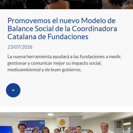
l
e
a
N
i
n
Promovemos el nuevo Modelo de
Balance Social de la Coordinadora
n
o
c
i
Catalana de Fundaciones
23/07/2026
i
t
a
d
La nueva herramienta ayudará a las fundaciones a medir,
gestionar y comunicar mejor su impacto social,
d
i
medioambiental y de buen gobierno.
d
o
a
c
+
o
A
d
i
r
n
a
a