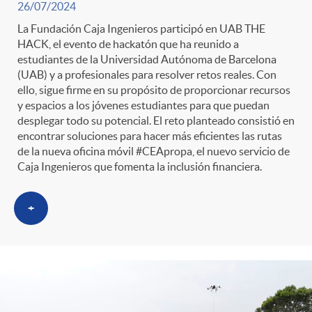
n
r
26/07/2024
La Fundación Caja Ingenieros participó en UAB THE
i
o
HACK, el evento de hackatón que ha reunido a
estudiantes de la Universidad Autónoma de Barcelona
(UAB) y a profesionales para resolver retos reales. Con
d
C
ello, sigue firme en su propósito de proporcionar recursos
y espacios a los jóvenes estudiantes para que puedan
desplegar todo su potencial. El reto planteado consistió en
o
a
encontrar soluciones para hacer más eficientes las rutas
de la nueva oficina móvil #CEApropa, el nuevo servicio de
Caja Ingenieros que fomenta la inclusión financiera.
s
t
+
e
g