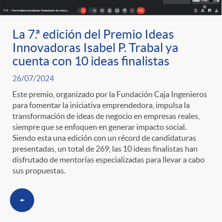
l
e
a
N
i
n
La 7.ª edición del Premio Ideas
Innovadoras Isabel P. Trabal ya
n
o
c
i
cuenta con 10 ideas finalistas
26/07/2024
i
t
a
d
Este premio, organizado por la Fundación Caja Ingenieros
para fomentar la iniciativa emprendedora, impulsa la
d
i
transformación de ideas de negocio en empresas reales,
d
o
siempre que se enfoquen en generar impacto social.
Siendo esta una edición con un récord de candidaturas
a
c
presentadas, un total de 269, las 10 ideas finalistas han
o
A
disfrutado de mentorías especializadas para llevar a cabo
sus propuestas.
d
i
r
n
+
a
a