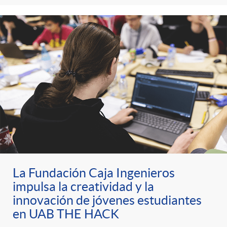
d
c
s
s
e
l
c
a
o
F
n
i
t
l
La Fundación Caja Ingenieros
impulsa la creatividad y la
e
t
innovación de jóvenes estudiantes
en UAB THE HACK