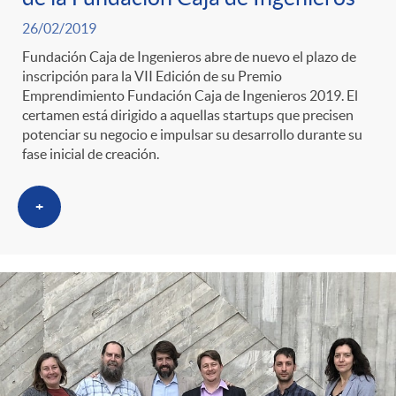
l
e
26/02/2019
a
N
i
n
Fundación Caja de Ingenieros abre de nuevo el plazo de
inscripción para la VII Edición de su Premio
n
o
Emprendimiento Fundación Caja de Ingenieros 2019. El
c
i
certamen está dirigido a aquellas startups que precisen
potenciar su negocio e impulsar su desarrollo durante su
i
t
fase inicial de creación.
a
d
d
i
+
d
o
a
c
o
A
d
i
r
n
a
a