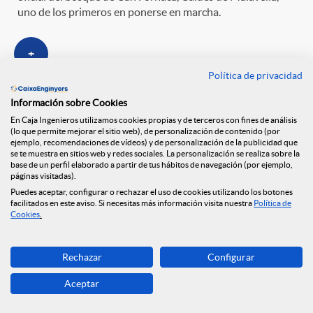
uno de los primeros en ponerse en marcha.
+
Política de privacidad
Información sobre Cookies
En Caja Ingenieros utilizamos cookies propias y de terceros con fines de análisis
(lo que permite mejorar el sitio web), de personalización de contenido (por
ejemplo, recomendaciones de vídeos) y de personalización de la publicidad que
se te muestra en sitios web y redes sociales. La personalización se realiza sobre la
base de un perfil elaborado a partir de tus hábitos de navegación (por ejemplo,
páginas visitadas).
Puedes aceptar, configurar o rechazar el uso de cookies utilizando los botones
facilitados en este aviso. Si necesitas más información visita nuestra
Política de
Cookies
.
El curso "Fes Click a Youtube"
Rechazar
Configurar
finaliza con 14 jóvenes formados y
motivados
Aceptar
15/09/2017