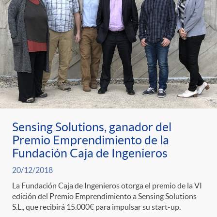
d
c
s
s
e
l
c
a
o
F
n
i
Sensing Solutions, ganador del
Premio Emprendimiento de la
t
l
Fundación Caja de Ingenieros
20/12/2018
e
t
La Fundación Caja de Ingenieros otorga el premio de la VI
edición del Premio Emprendimiento a Sensing Solutions
S.L., que recibirá 15.000€ para impulsar su start-up.