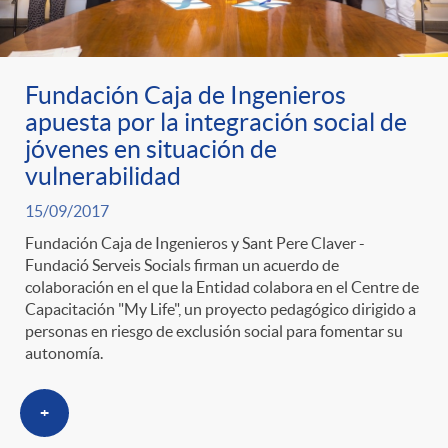
l
e
a
N
i
n
Fundación Caja de Ingenieros
n
o
c
apuesta por la integración social de
i
jóvenes en situación de
i
t
vulnerabilidad
a
d
15/09/2017
d
i
d
Fundación Caja de Ingenieros y Sant Pere Claver -
o
Fundació Serveis Socials firman un acuerdo de
colaboración en el que la Entidad colabora en el Centre de
a
c
o
Capacitación "My Life", un proyecto pedagógico dirigido a
A
personas en riesgo de exclusión social para fomentar su
autonomía.
d
i
r
n
+
a
a