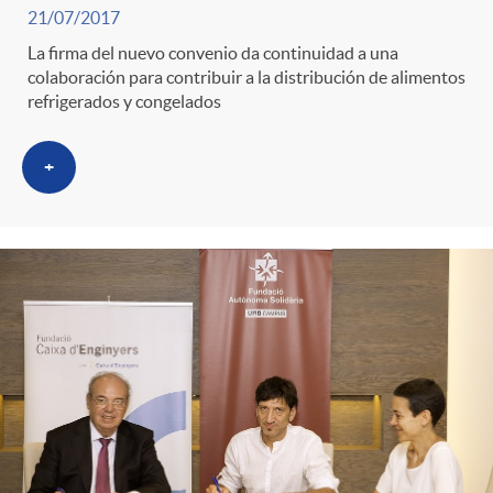
n
r
21/07/2017
La firma del nuevo convenio da continuidad a una
i
o
colaboración para contribuir a la distribución de alimentos
refrigerados y congelados
d
C
+
o
a
s
t
e
g