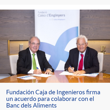
d
c
s
s
e
l
c
a
o
F
n
i
t
l
e
Fundación Caja de Ingenieros firma
t
un acuerdo para colaborar con el
Banc dels Aliments