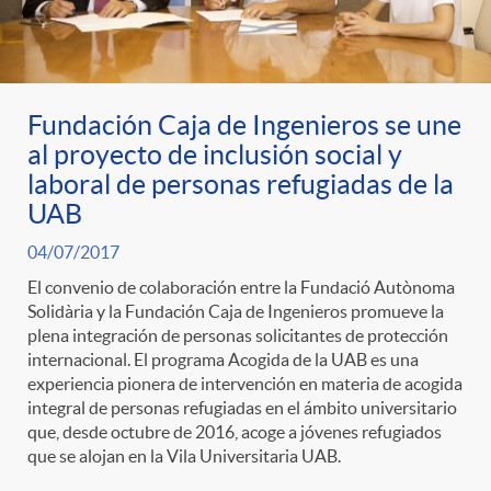
o
r
Fundación Caja de Ingenieros se une
i
al proyecto de inclusión social y
laboral de personas refugiadas de la
a
UAB
04/07/2017
s
El convenio de colaboración entre la Fundació Autònoma
Solidària y la Fundación Caja de Ingenieros promueve la
plena integración de personas solicitantes de protección
internacional. El programa Acogida de la UAB es una
experiencia pionera de intervención en materia de acogida
integral de personas refugiadas en el ámbito universitario
que, desde octubre de 2016, acoge a jóvenes refugiados
que se alojan en la Vila Universitaria UAB.