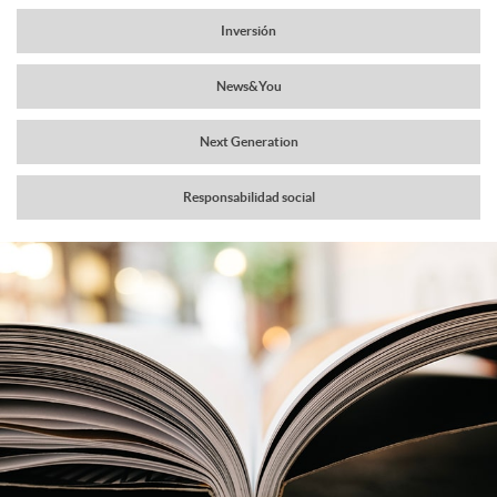
a
Inversión
r
v
News&You
c
e
Next Generation
a
g
Responsabilidad social
b
a
C
P
e
c
o
u
c
i
n
b
e