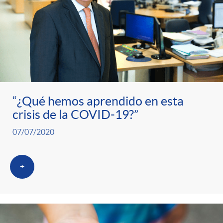
t
n
d
e
e
c
e
p
g
l
c
r
o
a
o
“¿Qué hemos aprendido en esta
crisis de la COVID-19?”
e
r
F
n
07/07/2020
n
í
i
t
+
s
a
l
e
a