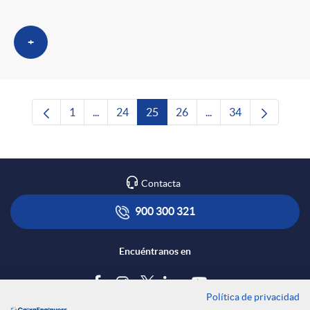
+
1
...
24
25
26
...
34
Página
Páginas intermedias Use TAB para desplazars
Página
Página
Página
Páginas intermedias 
Página
Contacta
900 300 321
Encuéntranos en
Política de privacidad