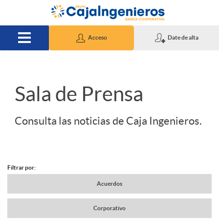
Saltar al contenido principal
Acceso
Date de alta
S
Sala de Prensa
l
Consulta las noticias de Caja Ingenieros.
i
Filtrar por:
d
N
Acuerdos
e
Corporativo