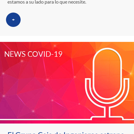
g
estamos a su lado para lo que necesite.
o
+
r
i
a
s