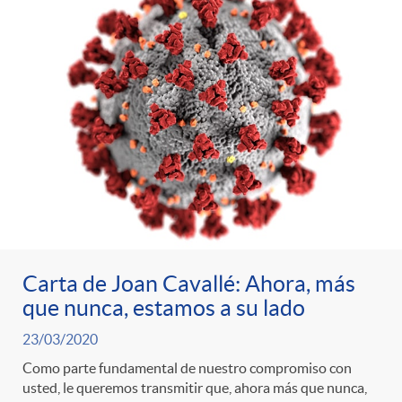
s
t
n
r
i
o
d
C
o
a
s
t
Carta de Joan Cavallé: Ahora, más
que nunca, estamos a su lado
e
23/03/2020
Como parte fundamental de nuestro compromiso con
usted, le queremos transmitir que, ahora más que nunca,