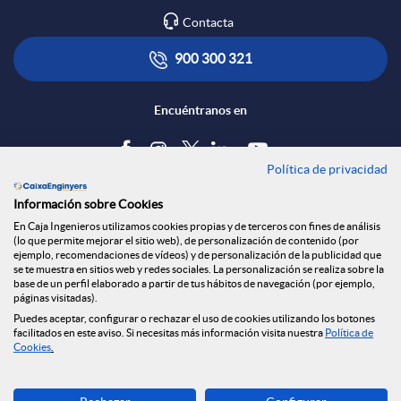
Contacta
900 300 321
Encuéntranos en
Política de privacidad
Blog
Información sobre Cookies
Tablón de anuncios
En Caja Ingenieros utilizamos cookies propias y de terceros con fines de análisis
(lo que permite mejorar el sitio web), de personalización de contenido (por
Política de cookies
ejemplo, recomendaciones de vídeos) y de personalización de la publicidad que
Aviso legal
se te muestra en sitios web y redes sociales. La personalización se realiza sobre la
base de un perfil elaborado a partir de tus hábitos de navegación (por ejemplo,
Seguridad Online
páginas visitadas).
Privacidad
Puedes aceptar, configurar o rechazar el uso de cookies utilizando los botones
Canal denuncias
facilitados en este aviso. Si necesitas más información visita nuestra
Política de
Cookies
.
Descarga ahora