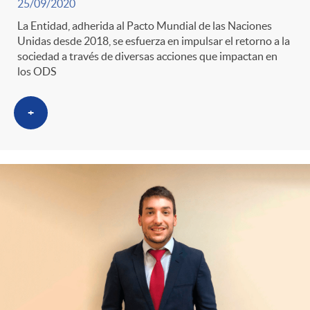
g
25/09/2020
La Entidad, adherida al Pacto Mundial de las Naciones
o
Unidas desde 2018, se esfuerza en impulsar el retorno a la
sociedad a través de diversas acciones que impactan en
los ODS
r
+
i
a
s