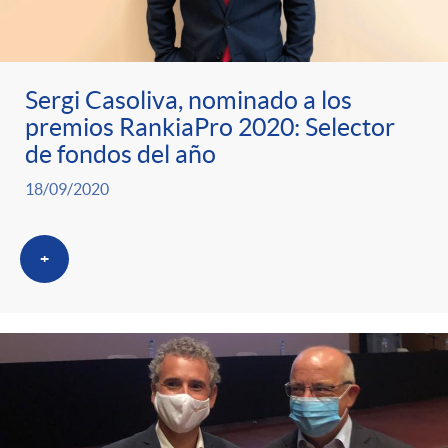
Sergi Casoliva, nominado a los
premios RankiaPro 2020: Selector
de fondos del año
18/09/2020
+