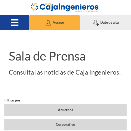
Saltar al contenido principal
Acceso
Date de alta
S
Sala de Prensa
l
Consulta las noticias de Caja Ingenieros.
i
Filtrar por:
d
N
Acuerdos
e
Corporativo