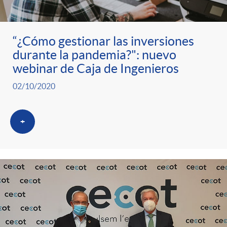
ó
t
l
r
n
e
i
“¿Cómo gestionar las inversiones
durante la pandemia?": nuevo
a
p
n
c
webinar de Caja de Ingenieros
S
02/10/2020
o
i
a
a
+
r
d
d
l
c
o
o
a
a
A
r
d