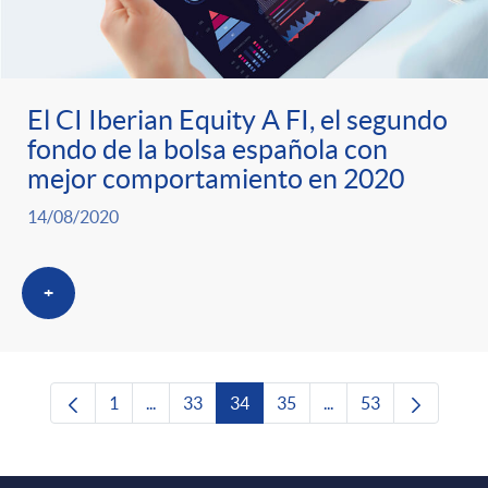
El CI Iberian Equity A FI, el segundo
fondo de la bolsa española con
mejor comportamiento en 2020
14/08/2020
+
1
...
33
34
35
...
53
Página
Páginas intermedias Use TAB para desplazars
Página
Página
Página
Páginas intermedias 
Página