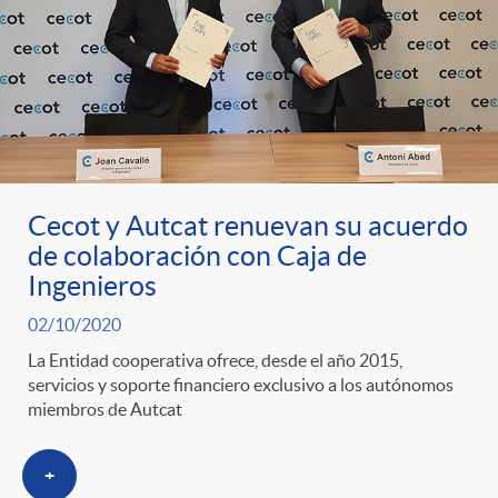
t
n
d
e
e
c
e
p
g
l
c
r
o
a
o
Cecot y Autcat renuevan su acuerdo
de colaboración con Caja de
e
r
F
Ingenieros
n
02/10/2020
n
í
i
t
La Entidad cooperativa ofrece, desde el año 2015,
servicios y soporte financiero exclusivo a los autónomos
s
miembros de Autcat
a
l
e
a
+