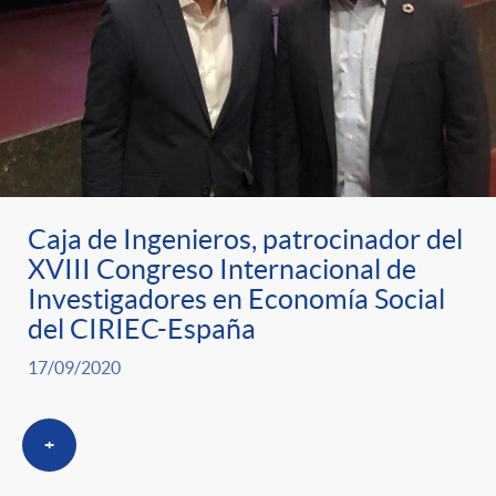
Caja de Ingenieros, patrocinador del
XVIII Congreso Internacional de
Investigadores en Economía Social
del CIRIEC-España
17/09/2020
+