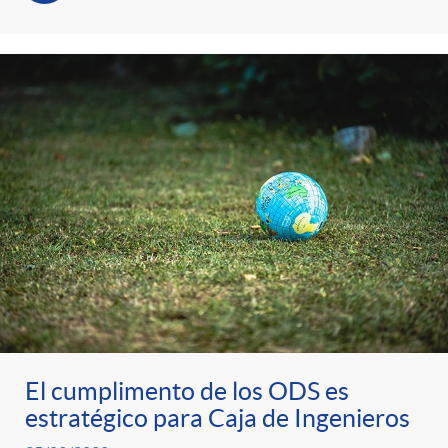
s
t
n
r
i
o
d
C
o
a
s
t
e
El cumplimento de los ODS es
estratégico para Caja de Ingenieros