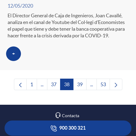
12/05/2020
El Director General de Caja de Ingenieros, Joan Cavallé,
analiza en el canal de Youtube del Col·legi d’Economistes
el papel que tiene y debe tener la banca cooperativa para
hacer frente a la crisis derivada por la COVID-19.
+
1
...
37
38
39
...
53
Página
Páginas intermedias Use TAB para desplazars
Página
Página
Página
Páginas intermedias 
Página
Contacta
900 300 321