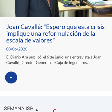
ó
t
l
r
n
e
i
Joan Cavallé: "Espero que esta crisis
a
p
n
c
implique una reformulación de la
escala de valores"
S
o
i
a
08/06/2020
El Diario Ara publicó, el 6 de junio, una entrevista a Joan
a
r
d
Cavallé, Director General de Caja de Ingenieros.
d
l
c
o
+
o
a
a
A
r
d