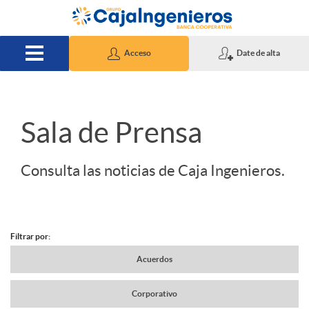
Saltar al contenido principal
Acceso
Date de alta
S
Sala de Prensa
l
Consulta las noticias de Caja Ingenieros.
i
Filtrar por:
d
N
Acuerdos
e
Corporativo