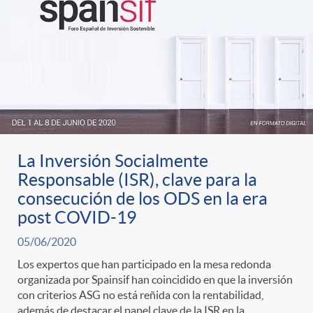
t
n
d
e
e
c
e
p
g
l
c
r
o
a
o
La Inversión Socialmente
e
r
F
Responsable (ISR), clave para la
n
consecución de los ODS en la era
n
post COVID-19
í
i
t
05/06/2020
s
a
l
Los expertos que han participado en la mesa redonda
e
organizada por Spainsif han coincidido en que la inversión
con criterios ASG no está reñida con la rentabilidad,
a
además de destacar el papel clave de la ISR en la