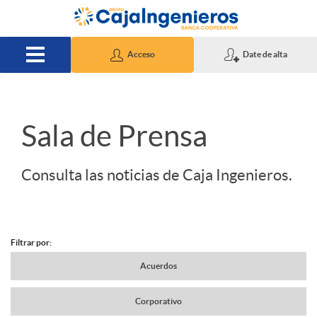
Saltar al contenido principal
Acceso
Date de alta
S
Sala de Prensa
l
Consulta las noticias de Caja Ingenieros.
i
Filtrar por:
d
N
Acuerdos
e
Corporativo