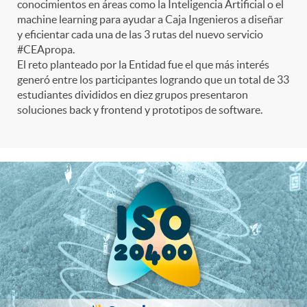
t
n
d
conocimientos en áreas como la Inteligencia Artificial o el
machine learning para ayudar a Caja Ingenieros a diseñar
e
e
y eficientar cada una de las 3 rutas del nuevo servicio
c
e
#CEApropa.
El reto planteado por la Entidad fue el que más interés
p
g
l
generó entre los participantes logrando que un total de 33
c
estudiantes divididos en diez grupos presentaron
soluciones back y frontend y prototipos de software.
r
o
a
o
e
r
F
n
n
í
i
t
s
a
l
e
a