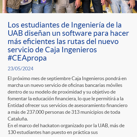
ó
t
l
r
n
e
i
Los estudiantes de Ingeniería de la
UAB diseñan un software para hacer
a
p
n
c
más eficientes las rutas del nuevo
servicio de Caja Ingenieros
S
o
i
#CEApropa
a
23/05/2024
a
r
d
d
El próximo mes de septiembre Caja Ingenieros pondrá en
marcha un nuevo servicio de oficinas bancarias móviles
l
dentro de su modelo de proximidad y su objetivo de
c
o
o
fomentar la educación financiera, lo que le permitirá a la
Entidad ofrecer sus servicios de asesoramiento financiero
a
a más de 237.000 personas de 313 municipios de toda
a
A
r
Cataluña.
En el marco del hackaton organizado por la UAB, más de
d
130 estudiantes han puesto en práctica sus