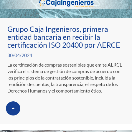
s
t
n
r
i
Grupo Caja Ingenieros, primera
o
entidad bancaria en recibir la
d
certificación ISO 20400 por AERCE
C
30/04/2024
o
La certificación de compras sostenibles que emite AERCE
verifica el sistema de gestión de compras de acuerdo con
a
s
los principios de la contratación sostenible, incluida la
rendición de cuentas, la transparencia, el respeto de los
t
Derechos Humanos y el comportamiento ético.
+
e