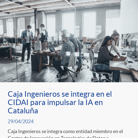
g
o
r
i
a
Caja Ingenieros se integra en el
s
CIDAI para impulsar la IA en
Cataluña
29/04/2024
Caja Ingenieros se integra como entidad miembro en el