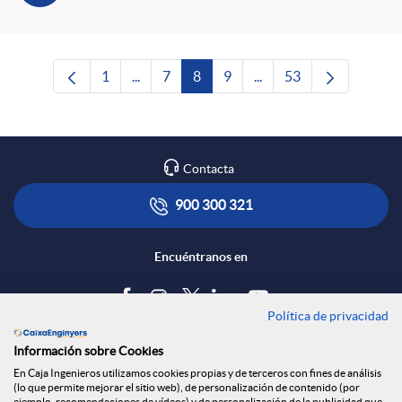
1
...
7
8
9
...
53
Página
Páginas intermedias Use TAB para desplaza
Página
Página
Página
Páginas intermedias Us
Página
Contacta
900 300 321
Encuéntranos en
Política de privacidad
Blog
Información sobre Cookies
Tablón de anuncios
En Caja Ingenieros utilizamos cookies propias y de terceros con fines de análisis
(lo que permite mejorar el sitio web), de personalización de contenido (por
Política de cookies
ejemplo, recomendaciones de vídeos) y de personalización de la publicidad que