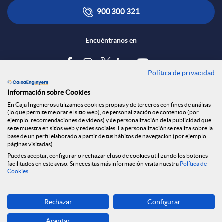
900 300 321
Encuéntranos en
Política de privacidad
Blog
Información sobre Cookies
Tablón de anuncios
En Caja Ingenieros utilizamos cookies propias y de terceros con fines de análisis
(lo que permite mejorar el sitio web), de personalización de contenido (por
Política de cookies
ejemplo, recomendaciones de vídeos) y de personalización de la publicidad que
Aviso legal
se te muestra en sitios web y redes sociales. La personalización se realiza sobre la
base de un perfil elaborado a partir de tus hábitos de navegación (por ejemplo,
Seguridad Online
páginas visitadas).
Privacidad
Puedes aceptar, configurar o rechazar el uso de cookies utilizando los botones
facilitados en este aviso. Si necesitas más información visita nuestra
Política de
Canal denuncias
Cookies
.
Descarga ahora
Rechazar
Configurar
Banca MOBILE
Aceptar