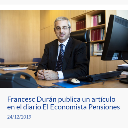
s
t
n
r
i
o
d
C
o
a
s
t
Francesc Durán publica un artículo
en el diario El Economista Pensiones
e
24/12/2019