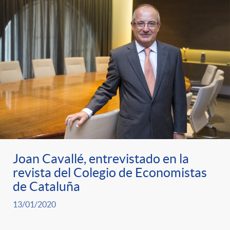
t
n
d
e
e
c
e
p
g
l
c
r
o
a
o
e
r
F
n
n
Joan Cavallé, entrevistado en la
í
i
t
revista del Colegio de Economistas
de Cataluña
s
a
l
e
13/01/2020
a