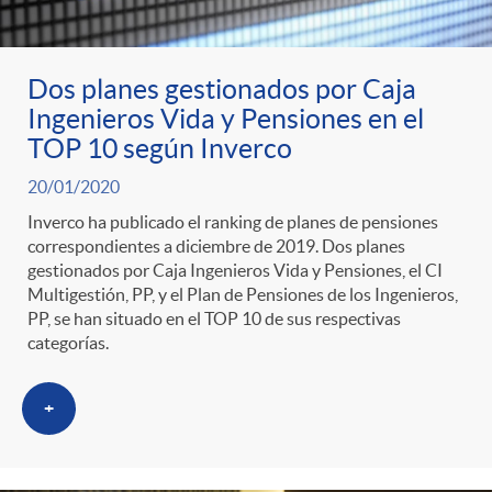
ó
t
l
r
n
e
i
Dos planes gestionados por Caja
Ingenieros Vida y Pensiones en el
a
p
n
c
TOP 10 según Inverco
S
20/01/2020
o
i
a
Inverco ha publicado el ranking de planes de pensiones
correspondientes a diciembre de 2019. Dos planes
a
r
d
gestionados por Caja Ingenieros Vida y Pensiones, el CI
d
Multigestión, PP, y el Plan de Pensiones de los Ingenieros,
PP, se han situado en el TOP 10 de sus respectivas
l
c
o
categorías.
o
a
a
A
+
r
d