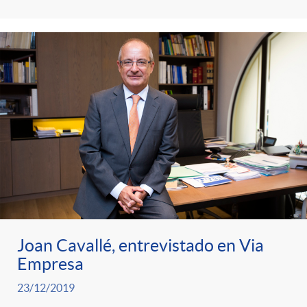
g
o
r
i
a
s
Joan Cavallé, entrevistado en Via
Empresa
23/12/2019