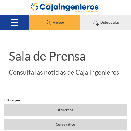
Saltar al contenido principal
Acceso
Date de alta
S
Sala de Prensa
l
Consulta las noticias de Caja Ingenieros.
i
Filtrar por:
d
N
Acuerdos
e
Corporativo