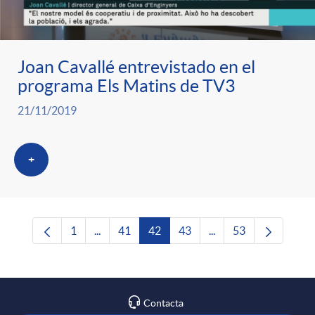
Joan Cavallé entrevistado en el
programa Els Matins de TV3
21/11/2019
+
1
...
41
42
43
...
53
Página
Páginas intermedias Use TAB para desplazars
Página
Página
Página
Páginas intermedias 
Página
Contacta