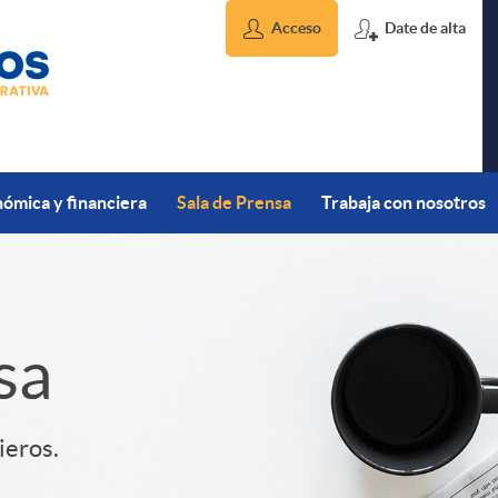
Acceso
Date de alta
ómica y financiera
Sala de Prensa
Trabaja con nosotros
sa
ieros.