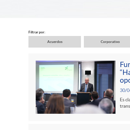
d
e
Filtrar por:
Acuerdos
Corporativo
r
N
Fun
c
a
“Ha
C
P
opo
a
v
30/0
o
u
Es cl
b
trans
e
n
b
e