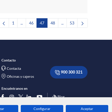
1
...
46
47
48
...
53
Página
Páginas intermedias Use TAB para desplazarse.
Página
Página
Página
Páginas intermedias Use TAB 
Página
Contacto
Contacta
900 300 321
Oficinas y cajeros
Encuéntranos en
Blog
zar
Configurar
Aceptar