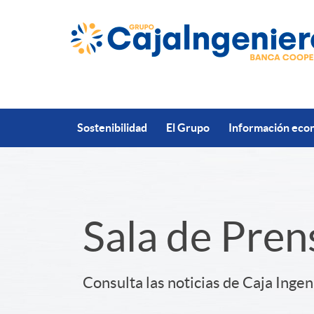
Saltar al contenido principal
Sostenibilidad
El Grupo
Información econ
S
Sala de Pren
l
Consulta las noticias de Caja Ingen
i