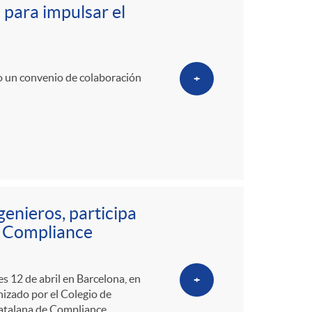
o
 para impulsar el
m
o un convenio de colaboración
+
a
genieros, participa
y Compliance
es 12 de abril en Barcelona, en
+
nizado por el Colegio de
atalana de Compliance