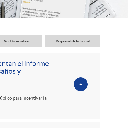
o
r
d
Next Generation
Responsabilidad social
e
ntan el informe
i
afíos y
+
d
úblico para incentivar la
i