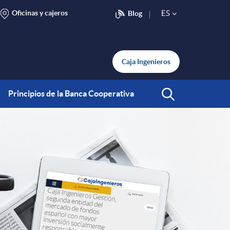
Oficinas y cajeros
ES
Blog
S
e
Caja Ingenieros
l
Principios de la Banca Cooperativa
Abrir Buscar
e
c
t