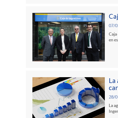
Caj
07/0
Caja 
en es
La 
car
28/0
La ag
Ingen