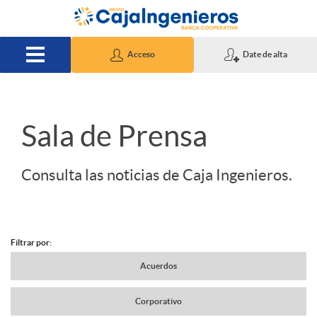
Saltar al contenido principal
Acceso
Date de alta
S
Sala de Prensa
l
Consulta las noticias de Caja Ingenieros.
i
Filtrar por:
d
N
Acuerdos
e
Corporativo