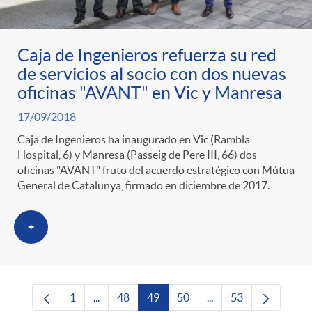
Caja de Ingenieros refuerza su red
de servicios al socio con dos nuevas
oficinas "AVANT" en Vic y Manresa
17/09/2018
Caja de Ingenieros ha inaugurado en Vic (Rambla
Hospital, 6) y Manresa (Passeig de Pere III, 66) dos
oficinas "AVANT" fruto del acuerdo estratégico con Mútua
General de Catalunya, firmado en diciembre de 2017.
+
1
...
48
49
50
...
53
Página
Páginas intermedias Use TAB para desplazars
Página
Página
Página
Páginas intermedias 
Página