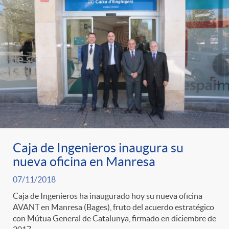
t
n
d
e
e
c
e
p
g
l
c
r
o
a
o
e
r
F
n
Caja de Ingenieros inaugura su
n
í
i
nueva oficina en Manresa
t
07/11/2018
s
a
l
e
Caja de Ingenieros ha inaugurado hoy su nueva oficina
AVANT en Manresa (Bages), fruto del acuerdo estratégico
a
con Mútua General de Catalunya, firmado en diciembre de