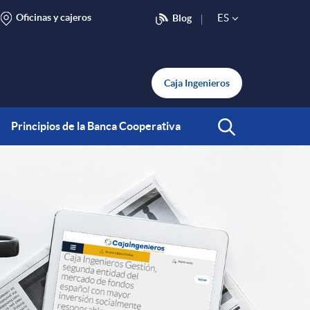
Oficinas y cajeros
ES
Blog
S
e
Caja Ingenieros
l
Principios de la Banca Cooperativa
Abrir Buscar
e
c
t