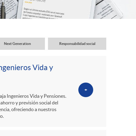
o
r
d
Next Generation
Responsabilidad social
e
ngenieros Vida y
i
+
d
aja Ingenieros Vida y Pensiones.
ahorro y previsión social del
ncia, ofreciendo a nuestros
i
o.