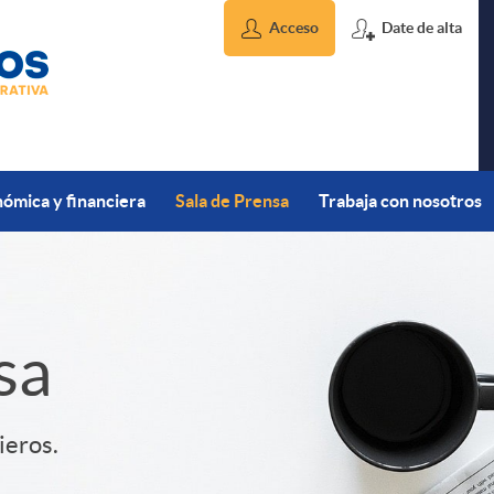
Acceso
Date de alta
ómica y financiera
Sala de Prensa
Trabaja con nosotros
sa
ieros.