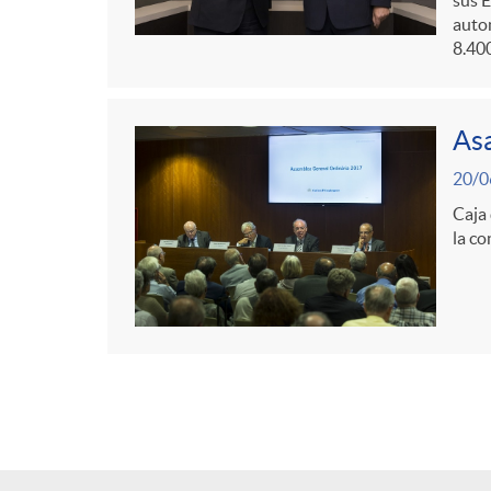
autom
8.40
Asa
20/0
Caja 
la co