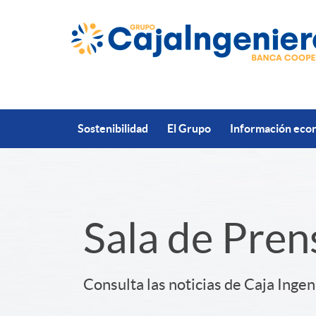
Saltar al contenido principal
Sostenibilidad
El Grupo
Información econ
S
Sala de Pren
l
Consulta las noticias de Caja Ingen
i