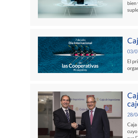
g
bien 
supl
o
r
Caj
03/0
i
El pr
organ
a
Caj
s
caj
28/0
Caja 
cuyo
sus E