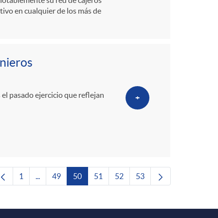
tivo en cualquier de los más de
nieros
el pasado ejercicio que reflejan
+
1
...
49
50
51
52
53
Página
Páginas intermedias Use TAB para desplazarse.
Página
Página
Página
Página
Página