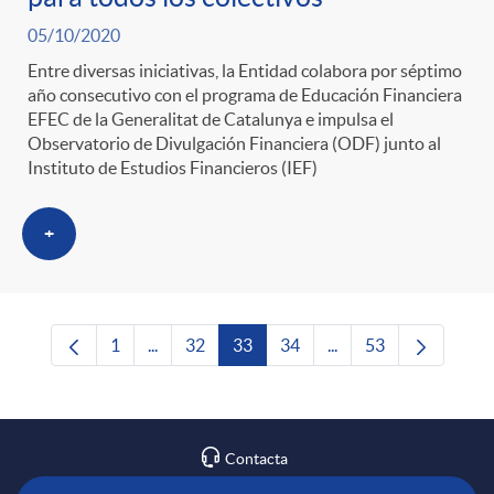
05/10/2020
Entre diversas iniciativas, la Entidad colabora por séptimo
año consecutivo con el programa de Educación Financiera
EFEC de la Generalitat de Catalunya e impulsa el
Observatorio de Divulgación Financiera (ODF) junto al
Instituto de Estudios Financieros (IEF)
+
1
...
32
33
34
...
53
Página
Páginas intermedias Use TAB para desplazars
Página
Página
Página
Páginas intermedias 
Página
Contacta