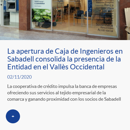
t
n
d
e
e
c
e
p
g
l
c
r
La apertura de Caja de Ingenieros en
o
a
o
Sabadell consolida la presencia de la
Entidad en el Vallès Occidental
e
r
F
n
02/11/2020
La cooperativa de crédito impulsa la banca de empresas
n
í
i
t
ofreciendo sus servicios al tejido empresarial de la
comarca y ganando proximidad con los socios de Sabadell
s
a
l
e
+
a