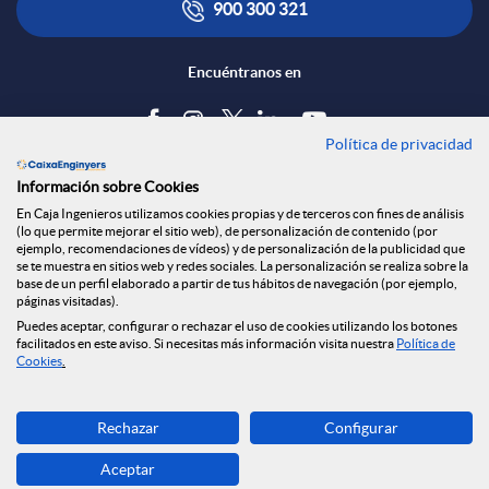
900 300 321
Encuéntranos en
Política de privacidad
Blog
Información sobre Cookies
Tablón de anuncios
En Caja Ingenieros utilizamos cookies propias y de terceros con fines de análisis
(lo que permite mejorar el sitio web), de personalización de contenido (por
Política de cookies
ejemplo, recomendaciones de vídeos) y de personalización de la publicidad que
Aviso legal
se te muestra en sitios web y redes sociales. La personalización se realiza sobre la
base de un perfil elaborado a partir de tus hábitos de navegación (por ejemplo,
Seguridad Online
páginas visitadas).
Privacidad
Puedes aceptar, configurar o rechazar el uso de cookies utilizando los botones
Canal denuncias
facilitados en este aviso. Si necesitas más información visita nuestra
Política de
Cookies
.
Descarga ahora
Rechazar
Configurar
Banca MOBILE
Aceptar
© Grupo Caja Ingenieros 2026