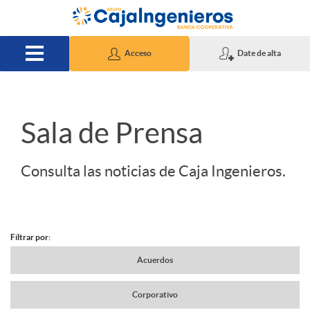
Saltar al contenido principal
Acceso
Date de alta
S
Sala de Prensa
l
Consulta las noticias de Caja Ingenieros.
i
Filtrar por:
d
N
Acuerdos
e
Corporativo