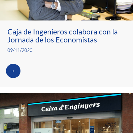
ó
t
l
r
n
e
i
Caja de Ingenieros colabora con la
a
p
n
c
Jornada de los Economistas
09/11/2020
S
o
i
a
a
+
r
d
d
l
c
o
o
a
a
A
r
d