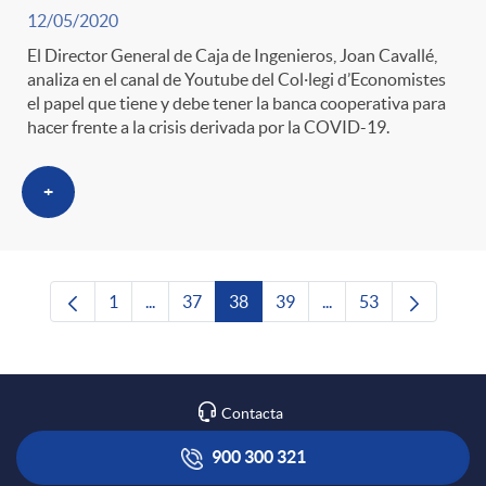
12/05/2020
El Director General de Caja de Ingenieros, Joan Cavallé,
analiza en el canal de Youtube del Col·legi d’Economistes
el papel que tiene y debe tener la banca cooperativa para
hacer frente a la crisis derivada por la COVID-19.
+
1
...
37
38
39
...
53
Página
Páginas intermedias Use TAB para desplazars
Página
Página
Página
Páginas intermedias 
Página
Contacta
900 300 321