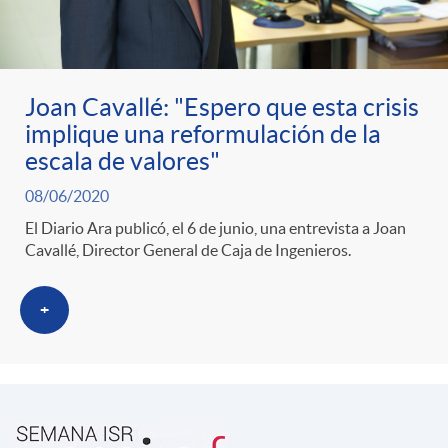
ó
t
l
r
n
e
i
Joan Cavallé: "Espero que esta crisis
a
p
n
c
implique una reformulación de la
escala de valores"
S
o
i
a
08/06/2020
El Diario Ara publicó, el 6 de junio, una entrevista a Joan
a
r
d
Cavallé, Director General de Caja de Ingenieros.
d
l
c
o
+
o
a
a
A
r
d