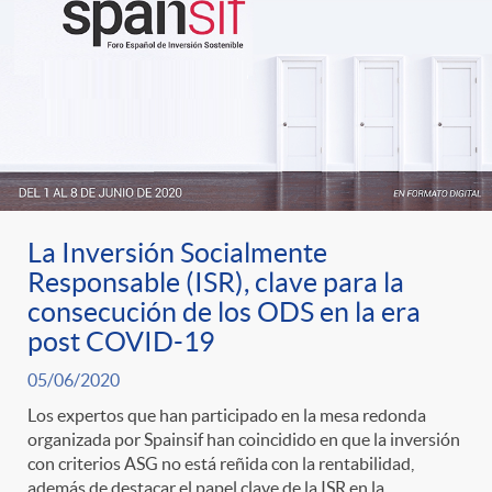
t
n
d
e
e
c
e
p
g
l
c
r
o
a
o
La Inversión Socialmente
e
r
F
Responsable (ISR), clave para la
n
consecución de los ODS en la era
n
post COVID-19
í
i
t
05/06/2020
s
a
l
Los expertos que han participado en la mesa redonda
e
organizada por Spainsif han coincidido en que la inversión
con criterios ASG no está reñida con la rentabilidad,
a
además de destacar el papel clave de la ISR en la