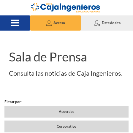
Saltar al contenido principal
Acceso
Date de alta
S
Sala de Prensa
l
Consulta las noticias de Caja Ingenieros.
i
Filtrar por:
d
N
Acuerdos
e
Corporativo